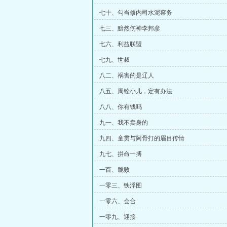
七十、勾当修内司水泥窑务
七三、黯然伤神李邦彦
七六、利益联盟
七九、世叔
八二、祸害的是辽人
八五、周铨小儿，定有办法
八八、你有钱吗
九一、我不卖身的
九四、童贯与阿骨打的眉目传情
九七、拼命一搏
一百、脆败
一零三、铁浮图
一零六、会合
一零九、迎接