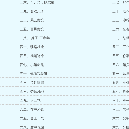
二六、不开窍，须挨揍
二七、那
二九、名动天子
三十、吃
三二、风云突变
三三、冰
三五、画风突变
三六、别
三八、“妹子”王启年
三九、怒
四一、狭路相逢
四二、三
四四、就是这个
四五、你
四七、小短命鬼
四八、短
五十、你看我是谁
五一、从
五三、负荆请罪
五四、意
五六、劳烦洗地
五七、周
五九、大三轮
六十、炙
六二、存中还真
六三、忘
六五、熬上一熬
六六、父
六八、空中花园
六九、奸