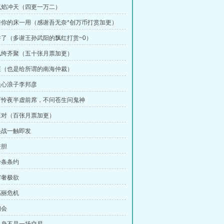
气焰冲天（四更一万二）
借你的床一用（感谢吾无奈*创万币打赏加更）
了（多谢王孙武阳的飘红打赏~0）
纨绔齐聚（五十张月票加更）
滚（也是给所谓的南海仲裁）
负心浪子李邦彦
可怜夜半虚前席，不问苍生问鬼神
应对（百张月票加更）
决战一触即发
丧胆
十条条约
穷奢极欲
高丽危机
相会