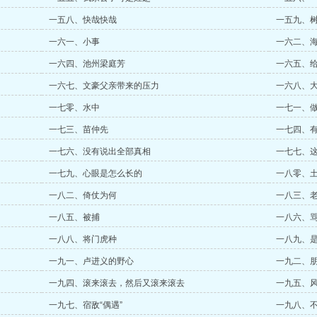
一五八、快哉快哉
一五九、
一六一、小事
一六二、
一六四、池州梁庭芳
一六五、
一六七、文豪父亲带来的压力
一六八、
一七零、水中
一七一、
一七三、苗仲先
一七四、
一七六、没有说出全部真相
一七七、
一七九、心眼是怎么长的
一八零、
一八二、倚仗为何
一八三、
一八五、被捕
一八六、
一八八、将门虎种
一八九、
一九一、卢进义的野心
一九二、
一九四、滚来滚去，然后又滚来滚去
一九五、
一九七、宿敌“偶遇”
一九八、