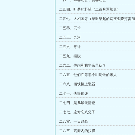
二四一、恭喜明公，贺喜明公
二四四、叶楚的野望（二百月票加更）
二四七、大相国寺（感谢早起的乌被虫吃打赏加
二五零、兀术
二五三、九河
二五六、毒计
二五九、摆脱
二六二、你想和我争余里衍？
二六五、他们在等那个叫周铨的宋人
二六八、钢铁撞上瓷器
二七一、仇恨传递
二七四、是儿最无情也
二七七、这对忘八父子
二八零、一日赌豪
二八三、高衙内的抉择