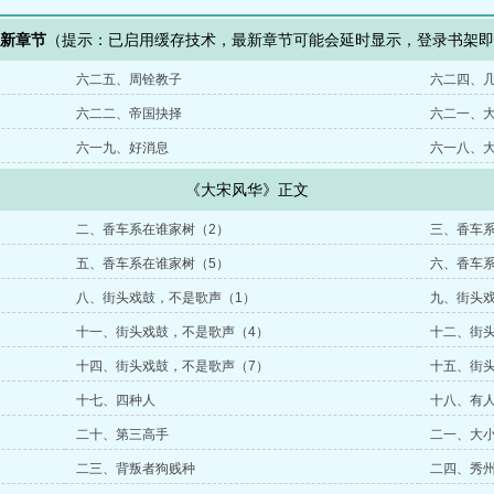
最新章节
（提示：已启用缓存技术，最新章节可能会延时显示，登录书架
六二五、周铨教子
六二四、
六二二、帝国抉择
六二一、
六一九、好消息
六一八、
《大宋风华》正文
二、香车系在谁家树（2）
三、香车系
五、香车系在谁家树（5）
六、香车系
八、街头戏鼓，不是歌声（1）
九、街头戏
十一、街头戏鼓，不是歌声（4）
十二、街头
十四、街头戏鼓，不是歌声（7）
十五、街头
十七、四种人
十八、有
二十、第三高手
二一、大
二三、背叛者狗贱种
二四、秀