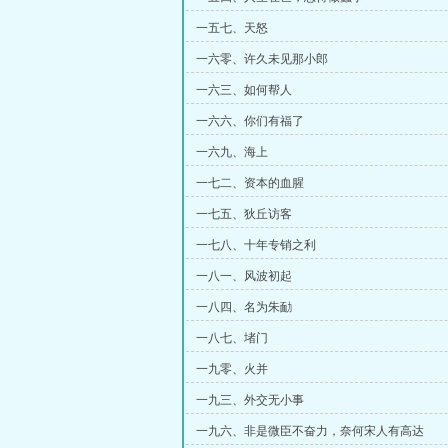
一五七、天怒
一六零、许久未见那小郎
一六三、如何帮人
一六六、你们有福了
一六九、海上
一七二、资本的血腥
一七五、狄丘访客
一七八、十年专销之利
一八一、风波初起
一八四、名为朱勔
一八七、堵门
一九零、火并
一九三、外交无小事
一九六、非是微臣不奋力，奈何宋人有高达