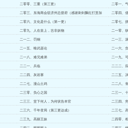
二零零、三重（第三更）
二零一、
二零三、东海商会驻济州总督府（感谢刺剑飘红打赏加
二零四、
更！）
二零六、文化是什么（第一更）
二零七、拼
二零九、人在皇上，岂非妖物
二一零、
二一二、罚铜
二一三、
二一五、唯武器论
二一六、
二一八、难兄难弟
二一九、
二二一、兵临
二二二、
二二四、灰岩寨
二二五、
二二七、漫山土鸡
二二八、
二三零、负心之国
二三一、
二三三、堂下何人，为何状告本官
二三四、
二三六、千年变局（第三更达成）
二三七、
二三九、高丽王妹
二四零、