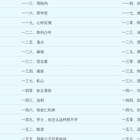
一一三、周衙内
一一四、
一一六、荣华堂
一一七、
一一九、心怀叵测
一二零、
一二二、阵列少年
一二三、
一二五、鬼火
一二六、
一二八、麻烦
一二九、
一三二、雷击案
一三零、
一三四、规矩
一三五、
一三七、私心
一三八、
一四零、狄丘晨惊
一四一、
一四三、连刺
一四四、
一四六、徐处仁到来
一四七、
一四九、学士，你怎么这样想不开
一五零、
一五二、蜕变
一五三、
一五五、我家公子可是姓赵
一五六、