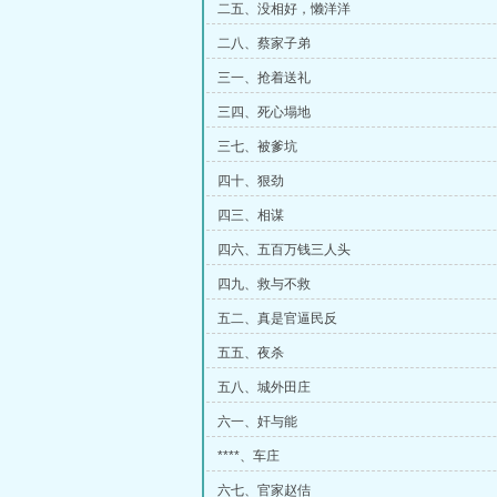
二五、没相好，懒洋洋
二八、蔡家子弟
三一、抢着送礼
三四、死心塌地
三七、被爹坑
四十、狠劲
四三、相谋
四六、五百万钱三人头
四九、救与不救
五二、真是官逼民反
五五、夜杀
五八、城外田庄
六一、奸与能
****、车庄
六七、官家赵佶