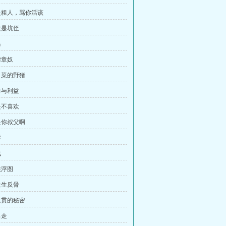
是粗人，骂你活该
次是坑侄
马
律章奴
白菜的野猪
力与利益
是不喜欢
是你叔父啊
撑
战
铁浮图
天生反骨
童贯的秘密
出走