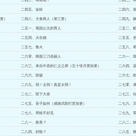
二四二、呃呃呃？
二四三、
二四五、金砖
二四六、
更）
二四八、大食商人（第三更）
二四九、
二五一、蜀国公主的男人
二五二、
二五四、火在烧
二五五、
二五七、叛火
二五八、
二六零、两面三刀高丽人
二六一、
二六三、来自中原的仁义之师（五十张月票加更）
二六四、
二六六、惊骇
二六七、
二六九、弱！太弱！真是太弱！
二七零、
二七二、陛下大喜
二七三、
二七五、吾子如何（感谢武阳打赏加更）
二七六、
二七八、周铨不好见
二七九、
二八一、救美？
二八二、
二八四、好险？
二八五、