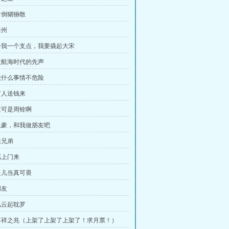
树倒猢狲散
海州
给我一个支点，我要撬起大宋
大航海时代的先声
做什么事情不危险
有人送钱来
这可是周铨啊
土豪，和我做朋友吧
老兄弟
骂上门来
是儿当真可畏
朋友
风云起耽罗
不祥之兆（上架了上架了上架了！求月票！）