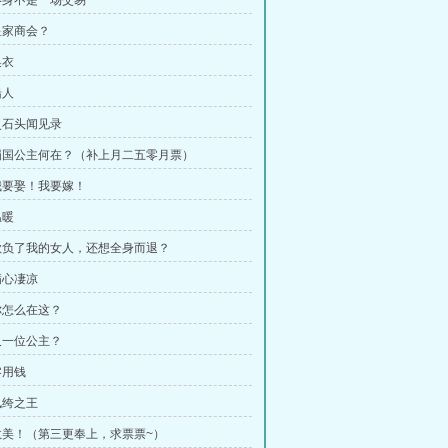
终身不是一场交易
皇家商会？
换衣
船人
史石头闻见录
蜀国公主何在？（补上月二五零月票）
我要娶！我要嫁！
温暖
欺负了我的女人，还想全身而退？
满心凄凉
你怎么在这？
又一位公主？
零用钱
纨绔之王
救美！（第三更奉上，求票票~）