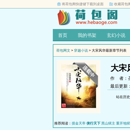
将荷包阁快捷键下载到桌面
收藏荷包
首页
我的书架
玄幻小说
荷包网文
>
穿越小说
> 大宋风华最新章节列表
大宋
作 者：
最后更新：20
站在历史
推荐阅读：
摸金天帝
侠行天下
黑山狱主
重开地狱