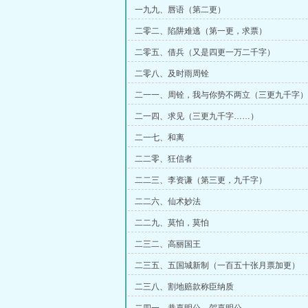
一九九、唇语（第二更）
二零二、陷阱难逃（第一更，求票）
二零五、借兵（又是四更一万二千字）
二零八、及时雨周铨
二一一、周铨，我与你势不两立（三更九千字）
二一四、求见（三更九千字……）
二一七、和离
二二零、狂信者
二二三、李资谦（第三更，九千字）
二二六、仙术妙法
二二九、莫怕，莫怕
二三二、高丽国王
二三五、五国城新制（一百五十张月票加更）
二三八、割地赔款称臣纳质