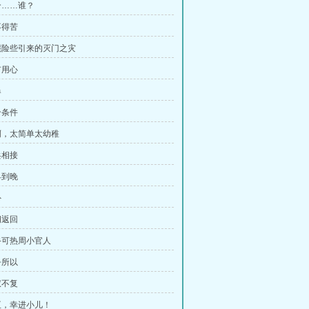
个……谁？
不得苦
棍险些引来的灭门之灾
有用心
爆
个条件
啊，太简单太幼稚
兵相接
早到晚
外
侗返回
手可热周小官人
乎所以
权不复
臣，幸进小儿！