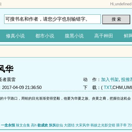
Hi,
undefined
阁
搜 索
修真小说
都市小说
腹黑小说
高干种田
鲜
风华
圣者晨雷
动 作：
加入书架
,
投推
17-04-09 21:36:50
下 载：(
TXT
,CHM,UMD
的十字路口，周铨的目光渐渐变得坚毅，他要为华夏之族、炎黄之裔，把握住这机会
一念永恒
辣文合集 高h
欲成欢
飘飘欲仙
大团结
大宋风华
韩娱之光影交错
孺子帝
万