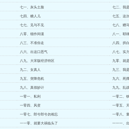
七一、灰头土脸
七二、我
七四、糖人儿
七五、这
七七、见与不见
七八、赠
八零、细作间谍
八一、耶
八三、不准你走
八四、拱
八六、出这口恶气
八七、实
八九、大宋版经济特区
九零、就
九二、女真人
九三、我
九五、突降危机
九六、死
九八、真假妙计
九九、乱
一零一、私利
一零二、
一零四、风变
一零五、
一零七、郎兮郎兮勿相忘
一零八、
一一零、就要大祸临头了
一一一、