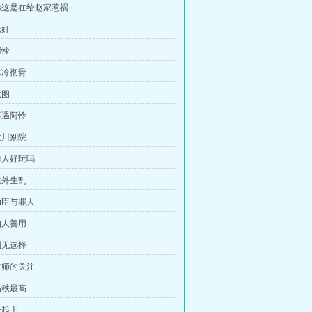
你这是在给赵家惹祸
老奸
阿怜
冰冷彻骨
意图
再遇阿怜
龙川别院
炸人好玩吗
意外生乱
功臣与罪人
知人善用
别无选择
京师的关注
品秩最高
一起上