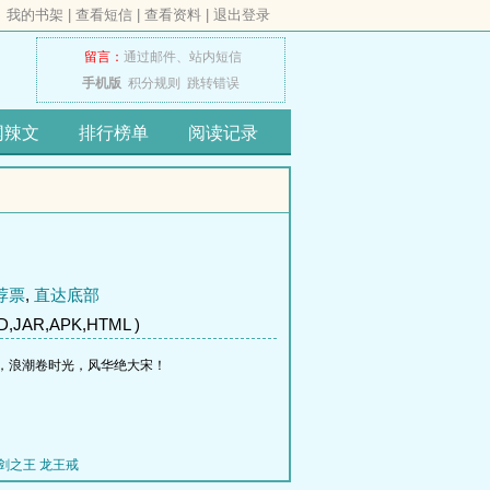
我的书架
|
查看短信
|
查看资料
|
退出登录
留言：
通过邮件、
站内短信
手机版
积分规则
跳转错误
网辣文
排行榜单
阅读记录
荐票
,
直达底部
,JAR,APK,HTML )
，浪潮卷时光，风华绝大宋！
剑之王
龙王戒