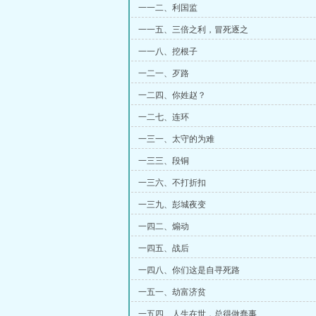
一一二、利国监
一一五、三倍之利，冒死逐之
一一八、挖根子
一二一、歹路
一二四、你姓赵？
一二七、连环
一三一、太守的为难
一三三、段铜
一三六、不打折扣
一三九、彭城夜变
一四二、煽动
一四五、战后
一四八、你们这是自寻死路
一五一、劫富济贫
一五四、人生在世，总得做蠢事