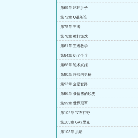
第69章 吃坏肚子
第72章 Q谁杀谁
第75章 王者
第78章 教打游戏
第81章 王者教学
第84章 奶了个兵
第88章 诡术妖姬
第90章 呼脸的男枪
第93章 全是套路
第96章 聂倩雪的锐雯
第99章 世界冠军
第102章 宝石打野
第105章 GAY里克
第108章 挑动