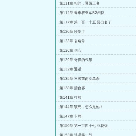
第111章 相约，晋级王者
第114章 春季赛亚军BG战队
第117章 第一百一十五 要出名了
第120章 吵架了
第123章 省略号
第126章 伤心
第129章 奇怪的气氛
第132章 通话
第135章 三级前两次单杀
第138章 擂台赛
第141章 打脸
第144章 该死，怎么是他！
第147章 卡牌
第150章 第一百四十七 豆花饭
第153章 逃课第一战