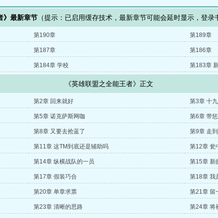
者》最新章节
（提示：已启用缓存技术，最新章节可能会延时显示，登录
第190章
第189章
第187章
第186章
第184章 学校
第183章 
《英雄联盟之全能王者》正文
第2章 回来就好
第3章 十
第5章 诺克萨斯网咖
第6章 带
第8章 又要去抢蓝了
第9章 走
第11章 这TM到底还是辅助吗
第12章 
第14章 纵横战队的一员
第15章 新
第17章 假装巧合
第18章 
第20章 单章求票
第21章 
第23章 清晰的思路
第24章 