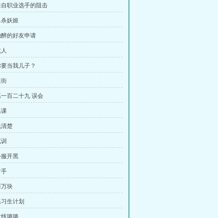
 来自职业选手的阻击
单杀妖姬
 独醉的好友申请
坑人
 你要当我儿子？
逛街
 第一百二十九 误会
逃课
说清楚
试训
外服开黑
对手
两万块
 练习生计划
对线璐璐