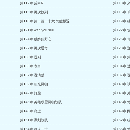
第112章 反向R
第113章
第115章 再次找到
第116章 
第118章 第一百一十六 怎能撤退
第119章
第121章 wan you see
第122章 
第124章 独醉的野心
第125章
第127章 再次通宵
第128章 
第130章 送别
第131章
第133章 表白
第134章 
第137章 说清楚
第137章 
第139章 新光网咖
第140章 
第142章 打脸
第143章 
第145章 英雄联盟网咖战队
第146章 
第148章 命运
第149章 
第151章 谋划战队
第152章
第154章 敌人二十
第155章 