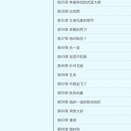
第25章 将被终结的武器大师
第28章 出招吧
第31章 王者玩家的细节
第34章 杀戮的男刀
第37章 他叫陈浩？
第40章 怂一波
第43章 说谎不眨眼
第46章 针对无效
第49章 五杀
第52章 中路起飞了
第55章 疾风剑豪
第58章 稳的一逼的阳光灿烂
第60章 局势大好
第63章 邀请
第66章 拖时间