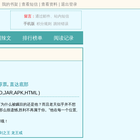
我的书架
|
查看短信
|
查看资料
|
退出登录
留言：
通过邮件、
站内短信
手机版
积分规则
跳转错误
网辣文
排行榜单
阅读记录
荐票
,
直达底部
,JAR,APK,HTML )
可为什么被瞩目的还是他？而且老天似乎并不想
那么很遗憾,胜利不再属于你。”他在每一个位置,
荐哦！
剑之王
龙王戒