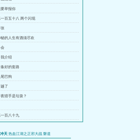
 我要举报你
 第一百五十八 两个闪现
嚣张
 神秘的人生有酒须尽欢
早会
自我介绍
 准备好的套路
夹尾巴狗
穿越了
 暗夜猎手是垃圾？
 第一百八十九
冲天
热血江湖之正邪大战
磐道