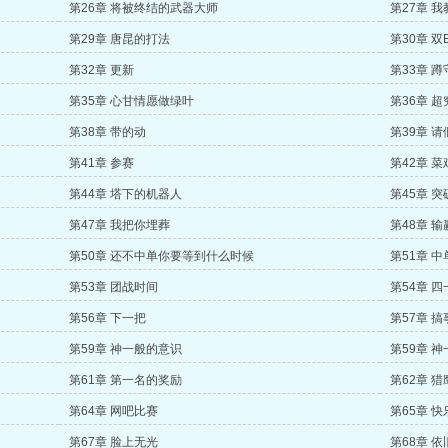
第26章 将被终结的武器大师
第27章 
第29章 唐昆的打法
第30章 双
第32章 更新
第33章 蹲
第35章 心甘情愿做绿叶
第36章 
第38章 带的动
第39章 请
第41章 参赛
第42章 菜
第44章 塔下的机器人
第45章 
第47章 我把你埋葬
第48章 输
第50章 还不中单你要等到什么时候
第51章 
第53章 团战时间
第54章 
第56章 下一把
第57章 搞
第59章 神一般的意识
第59章 
第61章 第一名的奖励
第62章 
第64章 网吧比赛
第65章 
第67章 脸上无光
第68章 