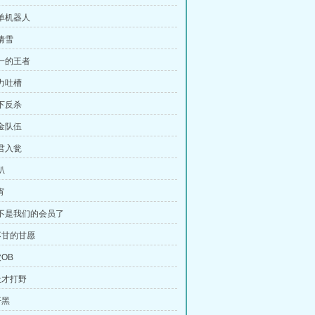
中单机器人
倩雪
唯一的王者
无力吐槽
塔下反杀
赏金队伍
请君入瓮
趴
宵
你不是我们的会员了
 不甘的甘愿
被OB
天才打野
开黑