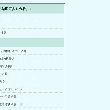
书架即可实时查看。）
新世界
九个同样打法的王者号
惩戒的机器人
到哪死到哪
瓮中之鳖
的ID
我是王者你们信不信
留一个位置给我
将被终结的武器大师