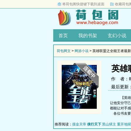
将荷包阁快捷键下载到桌面
收藏荷包
首页
我的书架
玄幻小说
荷包网文
>
网游小说
> 英雄联盟之全能王者最
英雄
作 者：
最后更新：20
【英雄联
让他安分守己
都能让对手感
各位书友要
推荐阅读：
摸金天帝
侠行天下
黑山狱主
重开地狱