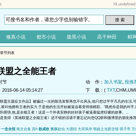
Hi,
undefined
阁
搜 索
修真小说
都市小说
腹黑小说
高干种田
鲜
新章节列表
联盟之全能王者
时节
动 作：
加入书架
,
投推
16-06-14 05:14:27
下 载：(
TXT
,CHM,UMD
盟主题征文作品】被骗过一次的陈浩发誓再也不出风头,他只想过平平凡凡的生活,
,谁叫他拥有王者的实力,于是他的生活开始被逼迫着变得很精彩。“既然你是我的对手,
到畏惧,他,是全能王者！这是一个外表安静的好好孩子被逼着猛虎狂啸的故事。...
是觉得《英雄联盟之全能王者》还不错的话请不要忘记向您QQ群和微博里的朋友推
一念永恒
辣文合集 高h
欲成欢
飘飘欲仙
大团结
大宋风华
韩娱之光影交错
孺子帝
万