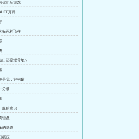
我教你们玩游戏
BUFF开局
守
超究极死神飞弹
假
鸡
突破口还是埋骨地？
赢
中单是我，好抱歉
四一分带
事
神一般的意识
猎鹰键盘
快乐的味道
依旧碾压