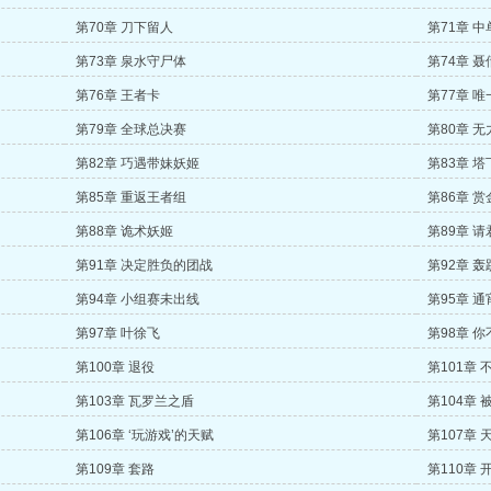
第70章 刀下留人
第71章 
第73章 泉水守尸体
第74章 聂
第76章 王者卡
第77章 
第79章 全球总决赛
第80章 
第82章 巧遇带妹妖姬
第83章 
第85章 重返王者组
第86章 
第88章 诡术妖姬
第89章 
第91章 决定胜负的团战
第92章 轰
第94章 小组赛未出线
第95章 通
第97章 叶徐飞
第98章 
第100章 退役
第101章
第103章 瓦罗兰之盾
第104章 
第106章 ‘玩游戏’的天赋
第107章 
第109章 套路
第110章 