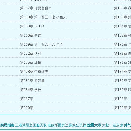
第157章 你要盲僧？
第158章
第160章 第一百五十七 小鱼人
第161章
第163章 SOLO
第164章 
第166章 是谁
第167章
第169章 第一百六十六 早会
第170章 
第172章 认可
第173章 
第175章 场馆
第176章
第178章 中单瑞雯
第179章 
第181章 混混兽
第182章 
第184章 学校
第185章
第187章
第188章
第190章
第191章
穴实用指南
王者荣耀之国服无双
在娱乐圈的边缘疯狂试探
控雷大帝
大叔，轻点撩
帅气