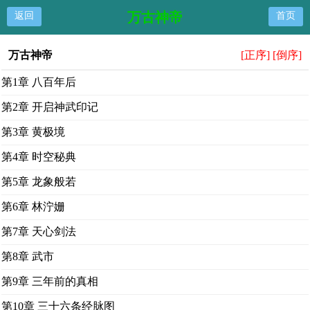
万古神帝
返回
首页
万古神帝
[正序]
[倒序]
第1章 八百年后
第2章 开启神武印记
第3章 黄极境
第4章 时空秘典
第5章 龙象般若
第6章 林泞姗
第7章 天心剑法
第8章 武市
第9章 三年前的真相
第10章 三十六条经脉图