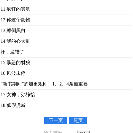
11 疯狂的舅舅
12 你这个废物
13 颠倒黑白
14 我的心太乱
汗，发错了
15 暴怒的豺狼
16 风波未停
“新书期间”的加更规则，1、2、4条最重要
17 女神，孙静怡
18 狐假虎威
下一页
尾页