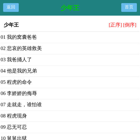
少年王
返回
首页
少年王
[正序]
[倒序]
01 我的窝囊爸爸
02 悲哀的英雄救美
03 我爸捅人了
04 他是我的兄弟
05 程虎的命令
06 李娇娇的侮辱
07 走就走，谁怕谁
08 程虎现身
09 忍无可忍
10 舅舅出狱