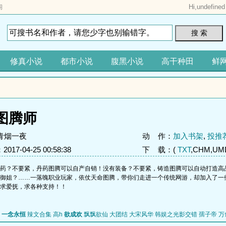
Hi,
undefined
阁
搜 索
修真小说
都市小说
腹黑小说
高干种田
鲜
图腾师
青烟一夜
动 作：
加入书架
,
投推
17-04-25 00:58:38
下 载：(
TXT
,CHM,UMD
药？不要紧，丹药图腾可以自产自销！没有装备？不要紧，铸造图腾可以自动打造高
御姐？……一落魄职业玩家，依仗天命图腾，带你们走进一个传统网游，却加入了一
求爱抚，求各种支持！！
一念永恒
辣文合集 高h
欲成欢
飘飘欲仙
大团结
大宋风华
韩娱之光影交错
孺子帝
万