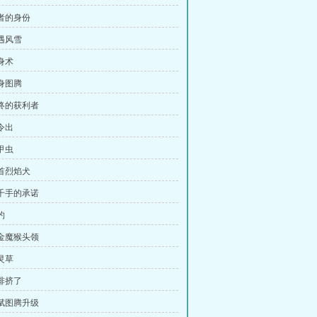
死者的身份
初遇风雪
身术
附身图腾
最终的获利者
令出
甲虫
三首烈焰犬
鬼千手的承诺
约
碎金魔猴头领
灵草
被排挤了
天赋图腾升级