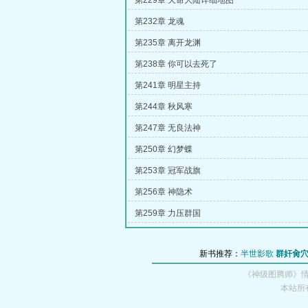
第229章 天命大陆详细地图
第232章 龙魂
第235章 离开龙渊
第238章 你可以去死了
第241章 明星主持
第244章 秋风寒
第247章 无良法神
第250章 幻梦蝶
第253章 冠军战旗
第256章 神隐术
第259章 力压群国
新书推荐：
半世影歌
群奸肏
《神级图腾师》
本站所