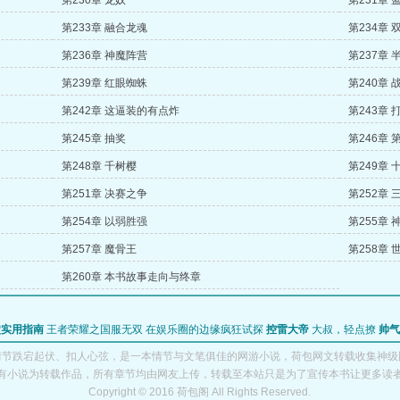
第230章 龙奴
第231章
第233章 融合龙魂
第234章 
第236章 神魔阵营
第237章
第239章 红眼蜘蛛
第240章
第242章 这逼装的有点炸
第243章 
第245章 抽奖
第246章 
第248章 千树樱
第249章 
第251章 决赛之争
第252章
第254章 以弱胜强
第255章
第257章 魔骨王
第258章
第260章 本书故事走向与终章
穴实用指南
王者荣耀之国服无双
在娱乐圈的边缘疯狂试探
控雷大帝
大叔，轻点撩
帅气
情节跌宕起伏、扣人心弦，是一本情节与文笔俱佳的网游小说，荷包网文转载收集神级
有小说为转载作品，所有章节均由网友上传，转载至本站只是为了宣传本书让更多读
Copyright © 2016 荷包阁 All Rights Reserved.