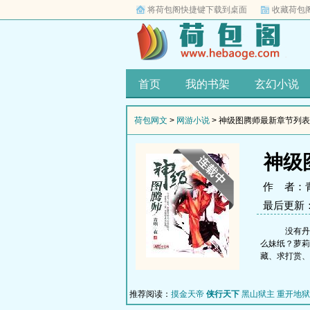
将荷包阁快捷键下载到桌面
收藏荷包
首页
我的书架
玄幻小说
荷包网文
>
网游小说
> 神级图腾师最新章节列表
神级
作 者：
最后更新：20
没有丹
么妹纸？萝莉
藏、求打赏、
推荐阅读：
摸金天帝
侠行天下
黑山狱主
重开地狱