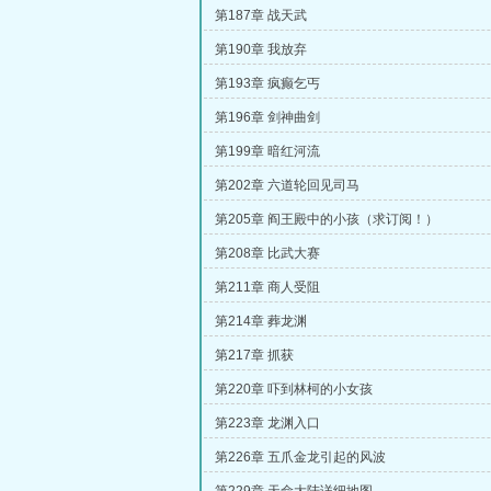
第187章 战天武
第190章 我放弃
第193章 疯癫乞丐
第196章 剑神曲剑
第199章 暗红河流
第202章 六道轮回见司马
第205章 阎王殿中的小孩（求订阅！）
第208章 比武大赛
第211章 商人受阻
第214章 葬龙渊
第217章 抓获
第220章 吓到林柯的小女孩
第223章 龙渊入口
第226章 五爪金龙引起的风波