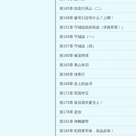
第145章 拍卖行风云（二）
第148章 壕哥们还等什么？上啊！
第151章 守城战前的风波（求推荐票！）
第154章 守城战（一）
第157章 守城战（四）
第160章 被逼绝境
第163章 离山有泪
第166章 侠客行
第169章 皇上的血书
第172章 双国夺宝
第175章 谁说我华夏无人！
第178章 是你
第181章 神阙建帮
第184章 犯我青羽者，虽远必诛！