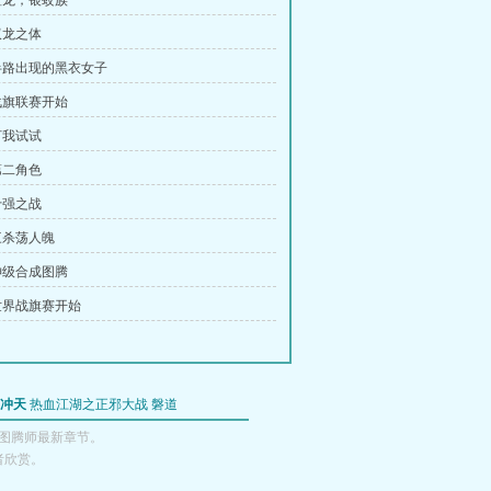
 蓝龙，银蛟族
双龙之体
 半路出现的黑衣女子
 战旗联赛开始
打我试试
第二角色
十强之战
 三杀荡人魄
 神级合成图腾
 世界战旗赛开始
冲天
热血江湖之正邪大战
磐道
图腾师最新章节。
者欣赏。