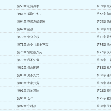
第58章 初露身手
第59章 
第61章 截取任务？
第62章 
第64章 齐聚东郊皇陵
第65章 隐
第67章 乱战
第68章 
第70章 争分夺秒
第71章 
第73章 杀令（求推荐票）
第74章 杀
第76章 辅助型丹药
第77章 火
第79章 我不知道
第80章 
第82章 必杀图腾
第83章 
第85章 鬼杀九式
第86章 赌
第88章 土豪打赏
第89章 
第91章 湿地遇险
第92章 麝
第94章 合作
第95章 
第97章 守村战
第98章 