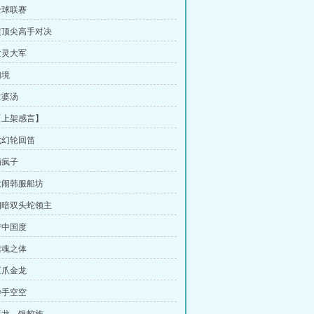
全球联赛
 超顶尖高手对决
亡灵大军
幻境
孟婆汤
 【上架感言】
 七幻轮回笛
俩疯子
 大闹韩服船坊
 幽暗双头蛇领主
梦中国度
噬魂之体
五爪金龙
妙手空空