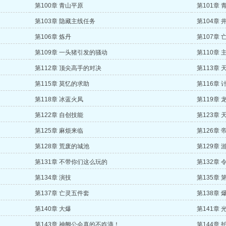
第100章 青山平原
第101章 
第103章 隐藏主线任务
第104章 
第106章 炼丹
第107章
第109章 一头猪引发的骚动
第110章 
第112章 顶尖高手的对决
第113章 
第115章 莫忆的求助
第116章 
第118章 冰蓝火凤
第119章
第122章 自创技能
第123章
第125章 麻烦来临
第126章
第128章 荒废的城池
第129章
第131章 不带你们这么玩的
第132章
第134章 演技
第135章
第137章 亡灵五件套
第138章
第140章 大爆
第141章 
第143章 神阙公会真的不咋滴！
第144章