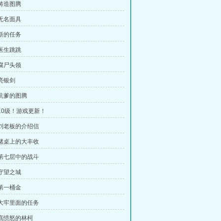
：铸造图腾
：无名面具
：新的任务
：医生跳跳
：腐尸头领
：亮银剑
：坑爹的图腾
：10级！游戏更新！
：刘老板的介绍信
：赌桌上的大丰收
：第七层中的战斗
：守望之城
：第一桶金
：大牢里面的任务
彻底愤怒的林柯