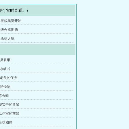
即可实时查看。）
 世界战旗赛开始
 神级合成图腾
 三杀荡人魄
恢复香烟
黑水峡谷
刘老头的任务
神秘怪物
：赤火蟒
：现实中的蓝鼠
：工作室的前景
：百味图腾