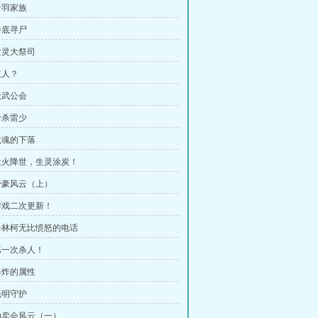
青羽家族
井底寻尸
 亡灵大祭司
主人？
天武公会
计杀雷少
 龙魂的下落
 天火降世，生灵涂炭！
 帝豪风云（上）
 游戏二次更新！
 令林柯无比愤怒的电话
 第一次杀人！
 爆炸的属性
光明守护
 拍卖会风云（一）