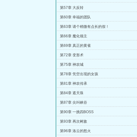
第57章 大反转
第60章 幸福的团队
第63章 请个稍微有点长的假！
第66章 魔化领主
第69章 真正的黄雀
第72章 变形术
第75章 神农城
第78章 凭空出现的女孩
第81章 神农传承
第84章 遮天珠
第87章 尖叫峡谷
第90章 一挑四BOSS
第93章 再次树敌
第96章 洛云的怒火