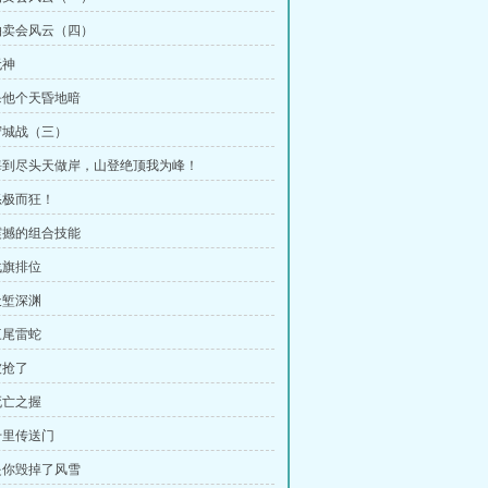
 拍卖会风云（四）
无神
 杀他个天昏地暗
 守城战（三）
 海到尽头天做岸，山登绝顶我为峰！
 怒极而狂！
 震撼的组合技能
战旗排位
天堑深渊
三尾雷蛇
被抢了
死亡之握
 千里传送门
 是你毁掉了风雪