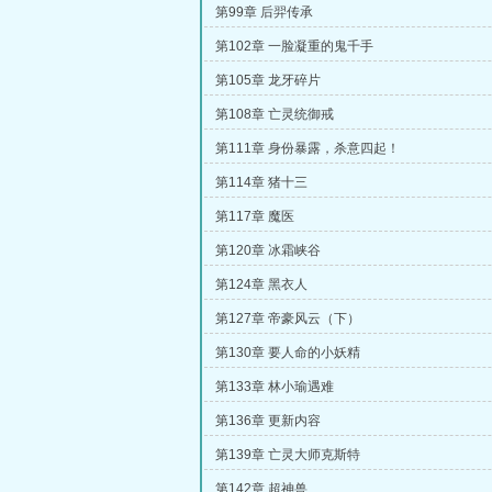
第99章 后羿传承
第102章 一脸凝重的鬼千手
第105章 龙牙碎片
第108章 亡灵统御戒
第111章 身份暴露，杀意四起！
第114章 猪十三
第117章 魔医
第120章 冰霜峡谷
第124章 黑衣人
第127章 帝豪风云（下）
第130章 要人命的小妖精
第133章 林小瑜遇难
第136章 更新内容
第139章 亡灵大师克斯特
第142章 超神兽