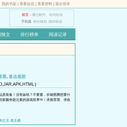
我的书架
|
查看短信
|
查看资料
|
退出登录
留言：
通过邮件、
站内短信
手机版
积分规则
跳转错误
网辣文
排行榜单
阅读记录
荐票
,
直达底部
,JAR,APK,HTML )
品质装备！没有妹纸？不要紧，祈祷图腾想要什
些新颖奇葩元素的游戏世界中！求推荐票、求收
剑之王
龙王戒