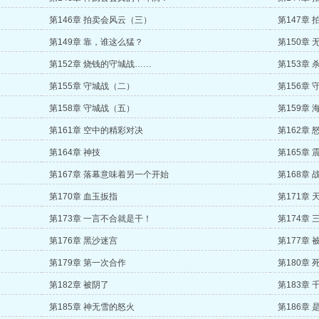
第146章 拍卖会风云（三）
第147章
第149章 靠，谁这么猛？
第150章 
第152章 烧钱的守城战……
第153章
第155章 守城战（二）
第156章
第158章 守城战（五）
第159章
第161章 空中的精彩对决
第162章
第164章 神技
第165章
第167章 落幕意味着另一个开始
第168章 
第170章 血玉扳指
第171章 
第173章 一言不合就是干！
第174章 
第176章 黑沙迷宫
第177章 
第179章 第一次合作
第180章 
第182章 被阴了
第183章
第185章 神无雪的怒火
第186章