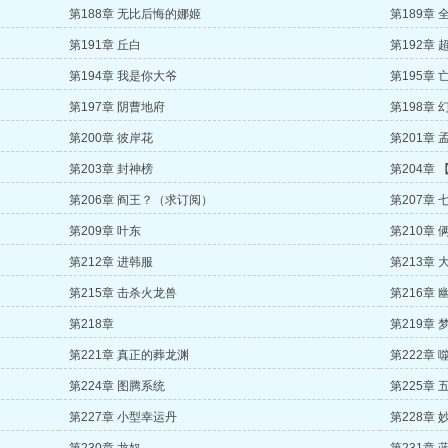
第188章 无比后悔的娜姬
第189章 
第191章 丘白
第192章
第194章 我是你大爷
第195章 
第197章 阴曹地府
第198章 
第200章 彼岸花
第201章 
第203章 封神榜
第204章
第206章 阎王？（求订阅）
第207章
第209章 叶东
第210章 
第212章 进韩服
第213章
第215章 击杀火龙兽
第216章
第218章
第219章 
第221章 真正的葬龙渊
第222章 
第224章 图腾系统
第225章 
第227章 小型幸运丹
第228章 