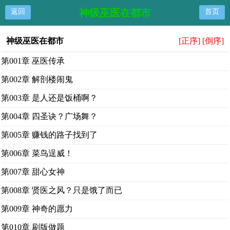
神级巫医在都市
返回
首页
神级巫医在都市
[正序]
[倒序]
第001章 巫医传承
第002章 解剖楼闹鬼
第003章 是人还是饭桶啊？
第004章 四圣诀？广场舞？
第005章 赚钱的路子找到了
第006章 菜鸟逞威！
第007章 甜心女神
第008章 贤医之风？只是饿了而已
第009章 神奇的愿力
第010章 刷版做题