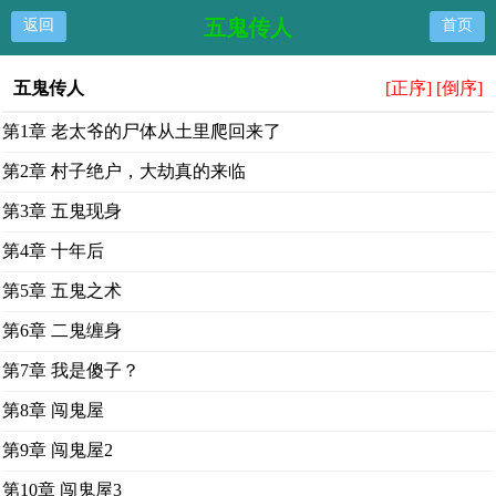
五鬼传人
返回
首页
五鬼传人
[正序]
[倒序]
第1章 老太爷的尸体从土里爬回来了
第2章 村子绝户，大劫真的来临
第3章 五鬼现身
第4章 十年后
第5章 五鬼之术
第6章 二鬼缠身
第7章 我是傻子？
第8章 闯鬼屋
第9章 闯鬼屋2
第10章 闯鬼屋3