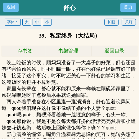
舒心
返回
首页
字体：
大
中
小
护眼
关灯
39、私定终身（大结局）
存书签
书架管理
返回目录
晚上吃饭的时候，顾妈妈准备了一大桌子的好菜，舒心还是
有些害怕顾爸爸，时不时瞄一眼，好在他好像已经调节好了情
绪，接受了这个事实，时不时还关心一下舒心的学习和生活，
这餐饭吃的也并不算难熬。
家里有长辈在，舒心就不能和原来一样赖在顾砚泽家里了，
顾砚泽喂她吃了点餐后水果就送她回家。
两人牵着手准备在小区里逛一逛消消食，舒心迎着晚风问
道，quot;我们现在这样像不像结了婚的小夫妻？quot;
quot;嗯quot;，顾砚泽看着她一脸惬意的样子，心头一软。
quot;那你说，我是不是会每天都打扮的漂漂亮亮然后和小姐
妹去花钱逛街，然后晚上回家做饭等你下班？？quot;
舒心满脸的憧憬，嘴角洋溢着肆无忌惮的笑容，她转头想了