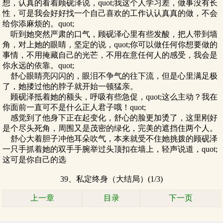
想，认真的看着顾砚泽说，quot;我这个人学习差，做事没有长
性，可是我会好好找一个自己喜欢的工作认认真真的做，不会
给你添麻烦的。quot;
听到她突然严肃的口气，顾砚泽心里有些发酸，把人带到墙
角，对上她的眼睛，坚定的说，quot;你可以做任何你想要做的
事情，不用掩藏自己的光芒，不用在意任何人的感受，我会是
你永远的依靠。quot;
舒心眼睛亮闪闪的，眼泪不争气的往下流，但是心里满足极
了，她搂过他的脖子就开始一顿猛亲。
顾砚泽抵着她的额头，呼吸有些急促，quot;这么主动？我在
你面前一直可不是什么正人君子哦！quot;
感觉到了他身下正在起变化，舒心的脸更加烫了，这里刚好
是个尽头死角，周围又是茂密的绿化，完美的遮挡住两个人。
舒心大着胆子冲他耳朵吹气，本来就受不住她挑拨的顾砚泽
一只手抓着她的双手手腕举过头顶扣在墙上，轻声说道，quot;
这可是你自己的选
39、私定终身（大结局）(1/3)
上一章
目录
下一页