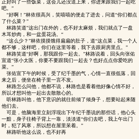
正好叫了一些饭菜，这会儿还没送上来，你进来跟我们一起吃
吧。”
“好啊！”林依很高兴，笑嘻嘻的便走了进去，问道“你们都点
了什么菜？”
林路笑道”这出门在外的，也不好太麻烦，我们就点了一盘
木耳炒肉，和一盆蛋花汤。“
“这么少？”林依摸摸饿得扁扁的肚子，道“这点菜，我一个人
都不够，这样吧，你们在这里等着，我下去跟厨房里点。”
林路笑道“好啊，那我跟你一起去。”林路说着，回头向张佑
宣道“张小太医，你要不要跟我们一起去？也好点点你爱吃的
菜。”
张佑宣下午的时候，受了纪千墨的气，心情一直很低落，回
来之后，便坐在椅子里一言不发。
林路怎么问他，他都不说，林路也是看着他好像心情不好，
所以才想叫他一起出去散散心的。
听林路叫他，他下意识的就往前倾了倾身子，想要站起来随
他们去。
可是，他脑海里立刻浮现出下午纪千墨说的那些话，他心头
一黯，身子往椅子背上一靠，淡淡道“你们去吧，我上午出门
时，犯了风寒，所以想在屋里呆着。”
林路听他这么说，也不好再