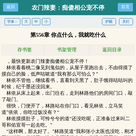
农门辣妻：痴傻相公宠不停
返回
首页
字体：
大
中
小
护眼
关灯
第556章 你点什么，我就吃什么
存书签
书架管理
返回目录
，最快更新农门辣妻痴傻相公宠不停！
林依看着桃二像见到鬼似的，从屋子里跑出去，不由得摸了
摸自己的脸，低声咕哝道“我有那么可怕么？”
林依不管他，继续看书，直看到天黑了，肚子饿得咕咕叫的
时候，纪千墨还没回来。
林依从床上起来，出门往右，走到林路他们的房间门口，敲
了敲门。
很快，门便开了，林路站在你门口，看见林依，立马笑
道”依依，你吃过饭没有？“
林依摸摸肚子，可怜兮兮的道“还没吃呢，正准备过来叫二
哥和佑宣哥一起去吃。”
“这样啊，那太好了。”林路笑道“我和张小太医也没吃，刚才