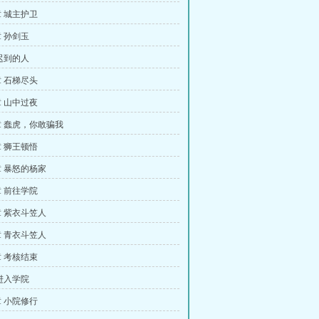
 城主护卫
 孙剑玉
迟到的人
 石梯尽头
 山中过夜
 蠢虎，你敢骗我
 狮王顿悟
 暴怒的杨家
 前往学院
 紫衣斗笠人
 青衣斗笠人
 考核结束
进入学院
 小院修行