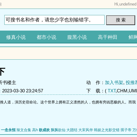
Hi,
undefined
阁
搜 索
修真小说
都市小说
腹黑小说
高干种田
鲜
下
听书楼主
动 作：
加入书架
,
投推
23-03-30 23:24:57
下 载：(
TXT
,CHM,UMD
推人道，演历史宿命论。这个世界上拥有正义凛然的人，也拥有穷凶恶极的人。而我
一念永恒
辣文合集 高h
欲成欢
飘飘欲仙
大团结
大宋风华
韩娱之光影交错
孺子帝
万