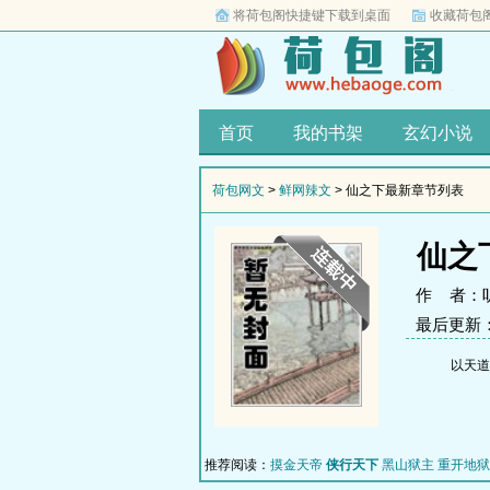
将荷包阁快捷键下载到桌面
收藏荷包
首页
我的书架
玄幻小说
荷包网文
>
鲜网辣文
> 仙之下最新章节列表
仙之
作 者：
最后更新：20
以天道
推荐阅读：
摸金天帝
侠行天下
黑山狱主
重开地狱