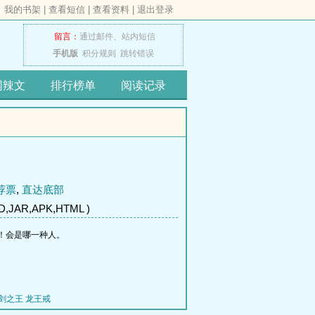
我的书架
|
查看短信
|
查看资料
|
退出登录
留言：
通过邮件、
站内短信
手机版
积分规则
跳转错误
网辣文
排行榜单
阅读记录
荐票
,
直达底部
,JAR,APK,HTML )
！会是哪一种人。
剑之王
龙王戒