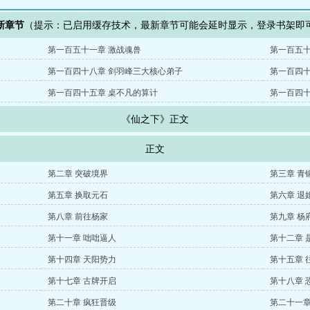
新章节
（提示：已启用缓存技术，最新章节可能会延时显示，登录书架即
第一百五十一章 激战魂兽
第一百五十
第一百四十八章 剑羽峰三大核心弟子
第一百四十
第一百四十五章 桌不凡的算计
第一百四十
《仙之下》正文
正文
第二章 突破境界
第三章 青
第五章 换取元石
第六章 退
第八章 前往杨家
第九章 杨
第十一章 咄咄逼人
第十二章 
第十四章 天阳势力
第十五章 
第十七章 古牌开启
第十八章 
第二十章 疯狂晋级
第二十一章