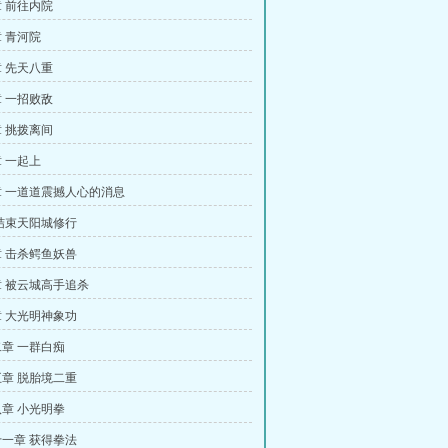
 前往内院
 青河院
 先天八重
 一招败敌
 挑拨离间
 一起上
 一道道震撼人心的消息
结束天阳城修行
 击杀鳄鱼妖兽
 被云城高手追杀
 大光明神象功
章 一群白痴
章 脱胎境二重
章 小光明拳
一章 获得拳法