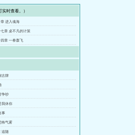
可实时查看。）
章 进入魂海
七章 桌不凡的计策
四章 一拳轰飞
铜古牌
婚
府争吵
是我休你
往事
恐怖气雾
 追随