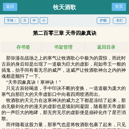
牧天酒歌
返回
首页
字体：
大
中
小
护眼
关灯
第二百零三章 天帝四象真诀
存书签
书架管理
返回目录
那弥漫在战场之上的寒气让牧酒歌心中极为的震惊，而此时
古辰的身后却是出现了一道极为巨大的虚影，宛如帝王一般的
搞鬼，抬手间有着无尽的威严，这威严让牧酒歌神台之内的神
魂都是颤抖了一下。
“天帝四象真诀！寒神诀！”
只见古辰轻喝道，手中印决不断的变换，一道道极为庞大的
寒气自那巨大的天帝虚影口中向着四周喷洒而出。
牧酒歌的天元力在这寒神决的威力之下都是冻结了起来，那
由无极剑化作的漫天的虚影也是顷刻间凝固，随着那天帝虚影
的一声巨大的咆哮，那无穷无尽的虚影便是崩碎化作了星芒消
散。
而伴随着这股力量，那寒气也是将牧酒歌包裹了起来，只见