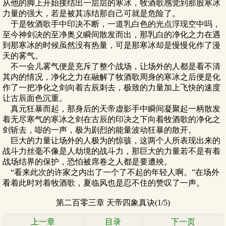
从他的脚上开始接结出一层层的寒冰，牧酒歌感觉到那股寒冰
力量的强大，若是被其冻结那自己可就是危险了。
于是牧酒歌手中印决不断，一道乳白色的光点浮现空中吗，
至今神剑决的至净奥义瞬间散发而出，那乳白的净化之力在遇
到那寒冰的时候虽然没有热量，可是那寒冰却是慢慢化作了漫
天的雾气。
不一会儿雾气便是充斥了整个战场，让场外的人都是看不清
其内的情况，净化之力在融解了牧酒歌周身的寒冰之后便是化
作了一把净化之剑向着古辰刺去，极致的力量加上飞快的速度
让古辰面色沉重。
真元狂暴而起，那身后的天帝虚影手中瞬间凝聚起一柄散发
着无尽寒气的寒冰之剑在古辰的印决之下向着牧酒歌的净化之
剑斩去，嘭的一声，极为剧烈的能量波动狂暴的散开。
巨大的力量让场外的人极为的惊骇，这两个人所表现出来的
战斗力丝毫不像是人劫境的战斗力，那巨大的力量若不是有着
战场结界的保护，恐怕被席卷之人都是要遭殃。
“看来此次的许家之内出了一个了不起的年轻人啊。”在场外
看着此时对着牧酒歌，夏临风也是忍不住的赞叹了一声。
第二百零三章 天帝四象真诀(1/5)
上一章
目录
下一页