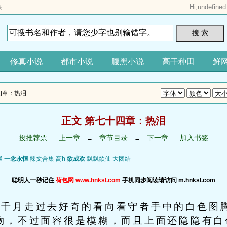
Hi,
undefined
阁
搜 索
修真小说
都市小说
腹黑小说
高干种田
鲜
四章：热泪
正文 第七十四章：热泪
投推荐票
上一章
章节目录
下一章
加入书签
←
→
狱
一念永恒
辣文合集 高h
欲成欢
飘飘欲仙
大团结
聪明人一秒记住
荷包网 www.hnksl.com
手机同步阅读请访问 m.hnksl.com
千月走过去好奇的看向看守者手中的白色图
物，不过面容很是模糊，而且上面还隐隐有白