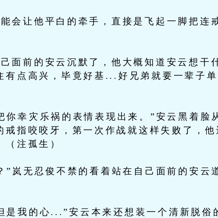
会让他平白的牵手，直接是飞起一脚把连戒
面前的安云沉默了，他大概知道安云想干什
住有点高兴，毕竟好基...好兄弟就要一辈子
你幸灾乐祸的表情表现出来。”安云黑着脸
的戒指咬咬牙，第一次作战就这样失败了，他
！（注孤生）
”岚无忍俊不禁的看着站在自己面前的安云
是我的心...”安云本来还想装一个清新脱俗