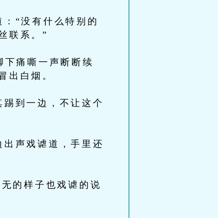
：“没有什么特别的
丝联系。”
月脚下痛嘶一声断断续
冒出白烟。
其踢到一边，不让这个
边出声戏谑道，手里还
岚无的样子也戏谑的说