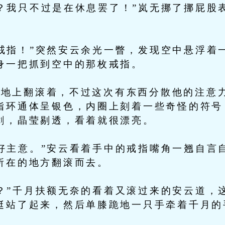
我只不过是在休息罢了！”岚无挪了挪屁股
指！”突然安云余光一瞥，发现空中悬浮着
身一把抓到空中的那枚戒指。
上翻滚着，不过这次有东西分散他的注意力
指环通体呈银色，内圈上刻着一些奇怪的符号
剑，晶莹剔透，看着就很漂亮。
主意。”安云看着手中的戒指嘴角一翘自言
所在的地方翻滚而去。
”千月扶额无奈的看着又滚过来的安云道，
挺站了起来，然后单膝跪地一只手牵着千月的