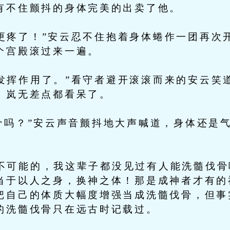
有不住颤抖的身体完美的出卖了他。
疼了！”安云忍不住抱着身体蜷作一团再次
个宫殿滚过来一遍。
挥作用了。”看守者避开滚滚而来的安云笑
，岚无差点都看呆了。
骨吗？”安云声音颤抖地大声喊道，身体还是
可能的，我这辈子都没见过有人能洗髓伐骨
当于以人之身，换神之体！那是成神者才有的
把自己的体质大幅度增强当成洗髓伐骨，但事
的洗髓伐骨只在远古时记载过。