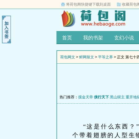
将荷包阁快捷键下载到桌面
收藏荷包
首页
我的书架
玄幻小说
荷包网文
>
鲜网辣文
>
平等之界
> 正文 第七十
热门推荐：
摸金天帝
侠行天下
黑山狱主
重开地
“这是什么东西？”
个带着翅膀的人型生