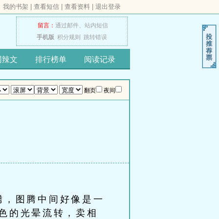
我的书架
|
查看短信
|
查看资料
|
退出登录
留言：
通过邮件、
站内短信
手机版
积分规则
跳转错误
网辣文
排行榜单
阅读记录
翻页
夜间
腾，图腾中间好像是一
色的光晕流转，卖相