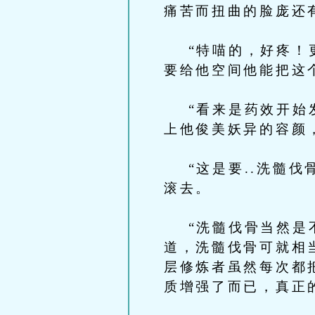
痛苦而扭曲的脸庞还
“特喵的，好疼！更
要给他空间他能把这
“看来是药效开始发
上他俊美妖异的容颜
“这是要..洗髓伐
滚去。
“洗髓伐骨当然是不
道，洗髓伐骨可就相
层修炼者虽然每次都
质增强了而已，真正