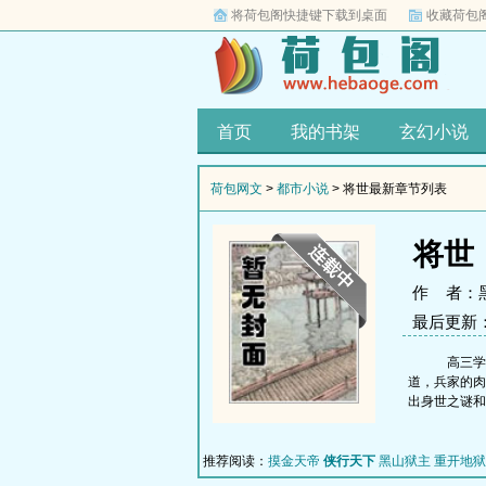
将荷包阁快捷键下载到桌面
收藏荷包
首页
我的书架
玄幻小说
荷包网文
>
都市小说
> 将世最新章节列表
将世
作 者：
最后更新：20
高三学生
道，兵家的肉
出身世之谜和
推荐阅读：
摸金天帝
侠行天下
黑山狱主
重开地狱