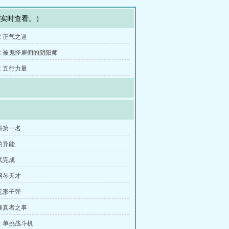
可实时查看。）
 正气之道
 被鬼怪雇佣的阴阳师
 五行力量
科第一名
的异能
试完成
钢琴天才
无形子弹
修真者之事
 单挑战斗机