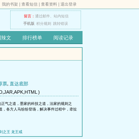
我的书架
|
查看短信
|
查看资料
|
退出登录
留言：
通过邮件、
站内短信
手机版
积分规则
跳转错误
网辣文
排行榜单
阅读记录
荐票
,
直达底部
,JAR,APK,HTML )
的正气之道，墨家的科技之道，法家的规则之
道，各方人马纷纷登场，解决事件过程中，牵扯
剑之王
龙王戒