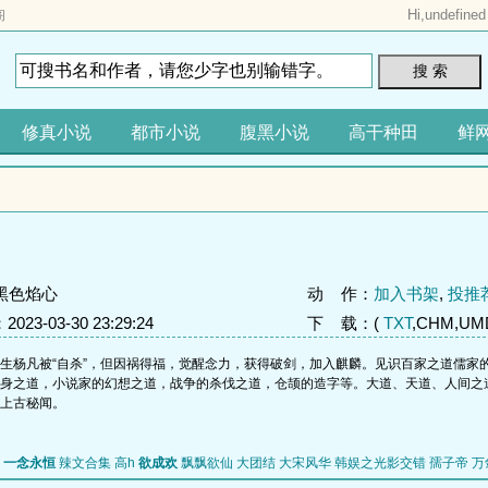
Hi,
undefined
阁
搜 索
修真小说
都市小说
腹黑小说
高干种田
鲜
黑色焰心
动 作：
加入书架
,
投推
23-03-30 23:29:24
下 载：(
TXT
,CHM,UMD
杨凡被“自杀”，但因祸得福，觉醒念力，获得破剑，加入麒麟。见识百家之道儒家
身之道，小说家的幻想之道，战争的杀伐之道，仓颉的造字等。大道、天道、人间之
上古秘闻。
一念永恒
辣文合集 高h
欲成欢
飘飘欲仙
大团结
大宋风华
韩娱之光影交错
孺子帝
万