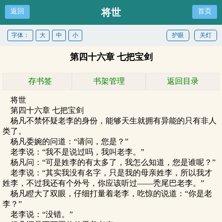
将世
返回
首页
字体：
大
中
小
护眼
关灯
第四十六章 七把宝剑
存书签
书架管理
返回目录
将世
第四十六章 七把宝剑
杨凡不禁怀疑老李的身份，能够天生就拥有异能的只有非人
类了。
杨凡委婉的问道：“请问，您是？”
老李说：“我不是说过吗，我叫老李。”
杨凡问：“可是姓李的有太多了，我怎么知道，您是谁呢？”
老李说：“其实我没有名字，只是我的母亲姓李，所以我才
姓李，不过我还有个外号，你应该听过——秃尾巴老李。”
杨凡瞪大了双眼，仔细打量着老李，吃惊的说道：“你是老
李？”
老李说：“没错。”