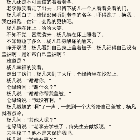
杨凡还是不可置信的看着老李。
老李微笑着走了出去，只留下杨凡一个人看着关着的门。
杨凡明白了，难怪彭侯听到老李的名字，吓得跑了，换我，
我也得跑，估计，会跑的更快吧。
杨凡躺在床上，哈哈大笑。
不知不觉，困意袭来，杨凡躺在床上睡着了。
不知道睡了多久，杨凡浑身酸痛的醒来。
睁开双眼，杨凡看到自己身上盖着被子，杨凡记得自己没有
盖被啊，是谁帮自己盖被啊？
难道是？
杨凡幸福的笑着。
走出了房门，杨凡来到了大厅，仓绿绮坐在沙发上。
杨凡说：“谢谢你。”
仓绿绮问：“谢什么？”
杨凡说：“谢谢你帮我盖被。”
仓绿绮说：“我没有啊。”
杨凡尴尬的“啊”了一声，一想到一个大爷给自己盖被，杨凡
就有点冷。
杨凡问：“其他人呢？”
仓绿绮说：“老李去学校了，侍先生去做饭呢。”
去学校了？他不是来保护我吗。
杨凡说：“学校有事？”