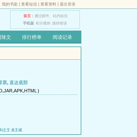
我的书架
|
查看短信
|
查看资料
|
退出登录
留言：
通过邮件、
站内短信
手机版
积分规则
跳转错误
网辣文
排行榜单
阅读记录
荐票
,
直达底部
,JAR,APK,HTML )
剑之王
龙王戒