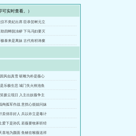
即可实时查看。）
 威仪不类妃出席 臣恭贺树元立
 匪助四蝉脱浊秽 下马冯妇要灭
 否极泰来是离妹 古代有积谗糜
絮因风似真雪 斫雕为朴是薇心
纲是乐极生悲 城门失火殃池鱼
帝笑拨云现日 入主出奴薇争主
赢截殉孤军作战 意扰心烦姐问妹
赢奸卖俏非好人 兵以诈立是毒计
敬上爱下是孙氏 若薇要牧豕听经
欢天喜地为颜面 鱼鲠在喉薇送祥