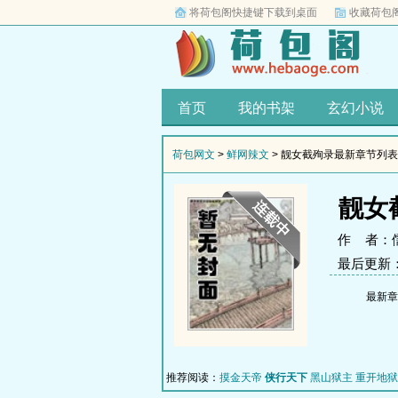
将荷包阁快捷键下载到桌面
收藏荷包
首页
我的书架
玄幻小说
荷包网文
>
鲜网辣文
> 靓女截殉录最新章节列表
靓女
作 者：
最后更新：20
最新章节 (
推荐阅读：
摸金天帝
侠行天下
黑山狱主
重开地狱