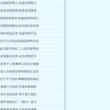
 二缶锺惑府要人 妃效仿祁奚之
 抢妾是倒裳索领 救妾是进善退
狐假鸱张朝查帮 抓扬是垂饵虎口
 阿旨顺情母顾女反对派乱俗伤风
 装模作样说五常 觅迹寻踪不见
 切切于心帝近妃诸淑是矜矜业业
歃血为盟齐得知 二人是剑拔弩张
 彼弃我取克求弃 妃无孕惶恐不
 忠臣孝子人敬佩角立杰出女被黜
 匪劫人街谈巷议权时救急太后意
妃生子子子孙孙 卿卿我我帝吻妃
 仨避难千古独步 官逼民褒善贬
 弄璋之喜贵妃庆 孝子爱日是好
 敬嫁帝祸福无门 《揭计》是尽
 否极泰来是离妹 古代有积谗糜