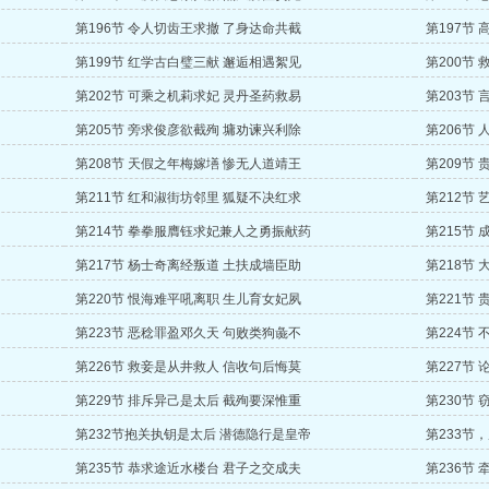
第196节 令人切齿王求撤 了身达命共截
第197节
第199节 红学古白璧三献 邂逅相遇絮见
第200节
第202节 可乘之机莉求妃 灵丹圣药救易
第203节
第205节 旁求俊彦欲截殉 墉劝谏兴利除
第206节
第208节 天假之年梅嫁墡 惨无人道靖王
第209节
第211节 红和淑街坊邻里 狐疑不决红求
第212节
第214节 拳拳服膺钰求妃兼人之勇振献药
第215节
第217节 杨士奇离经叛道 土扶成墙臣助
第218节
第220节 恨海难平吼离职 生儿育女妃夙
第221节
第223节 恶稔罪盈邓久天 句败类狗彘不
第224节
第226节 救妾是从井救人 信收句后悔莫
第227节
第229节 排斥异己是太后 截殉要深惟重
第230节
第232节抱关执钥是太后 潜德隐行是皇帝
第233节
第235节 恭求途近水楼台 君子之交成夫
第236节