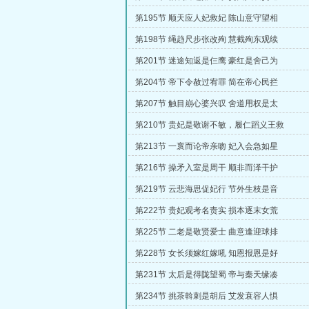
第195节 顺天应人妃救妃 陈山意守望相
第198节 绳趋尺步张改殉 慧截殉东观续
第201节 迷途知返是仨鹰 豪红是舍己为
第204节 帝下令赦过宥罪 简在帝心民拦
第207节 触目崩心婆兴叹 舍道用权是太
第210节 贵妃是敬谢不敏，履仁蹈义王救
第213节 一褱而论帝亲吻 妃入会急如星
第216节 操矛入室是周干 顺非而泽干护
第219节 云悲海思促妃行 节外生枝是音
第222节 贵妃观考名责实 损本逐末女荒
第225节 二老是敬贤爱士 曲意逢迎球排
第228节 女长须嫁红嫁吼 知恩报恩是好
第231节 太后是得陇望蜀 帝与秦天缘凑
第234节 挑茶斡刺是胡后 艾发衰容人惧