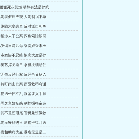
俩倭犯死灰复燃 动静有法是孙嫔
 截殉者假途灭虢 人殉制祸不单
 凶终隙末赢去查 反对派自相鱼
 柳絮涉未了公案 探幽索隐嫔回
 玩岁愒日是庶母 爷羹娘饭李玉
 少审案惨不忍睹 恢廓大度是孙
 杨英艺挥戈返日 拿粗挟细劫仨
 嫔无奈反经行权 反经合义扬入
 帝特盯南山铁案 蔡邕救琴奇谢
 鼎艳遇坐怀不乱 洞鉴废兴手截
 漏网之鱼嫔疑惑 削株掘根帝造
 击其不意艺甩尾 智勇兼资赢救
 截殉应鞭擗进里 送抱推襟叶送
 解囊相助府为赢 暴虐无道是二