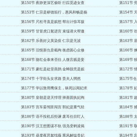
第150节 夜静更深艺偷听 行踪觅迹女查
第151节
第153节 仁宗是秽德垢行，惠风和畅是杨
第154节
第156节 尺枉寻直是嫔想 帮出计惊耳骇
第157节
第159节 甘冒虎口絮进宫 束缊请火帮邀
第160节
第162节 乐善好义英染疫 仁宗是无波
第163节
第165节 旧恨新仇音截殉 衡虑困心众修
第166节
第168节 骆红会泰来否往 人微言贱是妾
第169节
第171节 豪红是处堂燕鹊 金蝉脱壳是嫔
第172节
第174节 十字街头女求路 贵夫人惘然
第175节
第177节 学以致用鹰保主，昧死以闻妃求
第178节
第180节 皇朝是逆天悖理 择善固执妃殉
第181节
第183节 宫车晏驾匪闯宫 郭妃是重气轻
第184节
第186节 语不投机后拒谏 废耳任目盯人
第188节
第190节 汉王想图谋不轨 强凫变鹤浚揭
第191节
第193节 昼度夜思絮找薇 熏风解愠贵妃
第194节