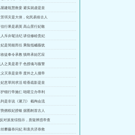
 高屋建瓴慧救妾 避实就虚是皇
 救苦弭灾是大侠，化民易俗古人
 言信行果是易英 高山景行妃敬
 人人斥弁髦法纪 讲信修睦贵妃
 贵妃是简能而任 乘险抵巇薇犹
 艺收徒奉令承教 慎终承始艺应
 成人之美是君子 色授魂与薇警
 大义灭亲是皇帝 度外之人撞帝
 贵妃意草间求活 暗香疏影是皇
 不护细行帝施仁 咄嗟立办帝利
 论列是非说《屠刀》 截殉会流
 窃势拥权妃捞银 据图刎首古人
，反对派发综指示，质疑辨惑帝查
 牵丝攀藤恭问妃 和衷共济恭救