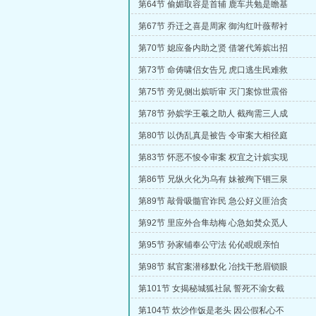
第64节 偷媚取容是首辅 鹿车共勉是瞻基
第67节 乔迁之喜是周家 御沟红叶薇帮衬
第70节 媳应备内助之贤 借箸代筹嫔出招
第73节 命俦啸侣女告兄 虎口逃生民难救
第75节 旁见侧出嫔听审 灭门案惊世震俗
第78节 孙嫔学王羲之助人 截殉需三人成
第80节 以伪乱真是被告 令审案大相径庭
第83节 怀恶不悛令审案 权宜之计嫔实现
第86节 兄纵火化为乌有 妹被殉下锢三泉
第89节 敲骨吸髓官诈民 急公好义匪治贪
第92节 里应外合隼劫梅 心急如焚众觅人
第95节 孙家铺奉公守法 伈伈睍睍亲怕
第98节 弑官案潜移默化 冶找干愁眉锁眼
第101节 女揭秘城狐社鼠 誓死不渝女截
第104节 炊沙作饭是老头 因公假私心不