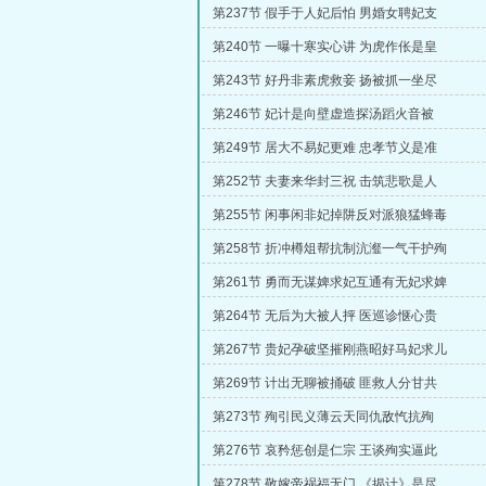
第237节 假手于人妃后怕 男婚女聘妃支
第240节 一曝十寒实心讲 为虎作伥是皇
第243节 好丹非素虎救妾 扬被抓一坐尽
第246节 妃计是向壁虚造探汤蹈火音被
第249节 居大不易妃更难 忠孝节义是准
第252节 夫妻来华封三祝 击筑悲歌是人
第255节 闲事闲非妃掉阱反对派狼猛蜂毒
第258节 折冲樽俎帮抗制沆瀣一气干护殉
第261节 勇而无谋婢求妃互通有无妃求婢
第264节 无后为大被人抨 医巡诊惬心贵
第267节 贵妃孕破坚摧刚燕昭好马妃求儿
第269节 计出无聊被捅破 匪救人分甘共
第273节 殉引民义薄云天同仇敌忾抗殉
第276节 哀矜惩创是仁宗 王谈殉实逼此
第278节 敬嫁帝祸福无门 《揭计》是尽