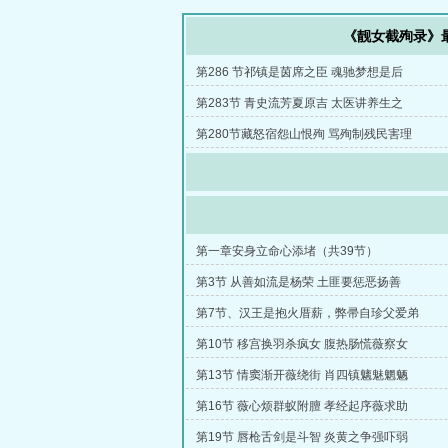
《靓女截殉录》
第286 节祁镇是茵席之臣 魂驰梦想是后
第283节 青史流芳夏原吉 太医讲养生之
第280节藏怒宿怨山恨殉 骂殉制残民害理
第一章安身立命心添堵（共39节）
第3节 从善如流是杨荣 土匪要惩恶扬善
第7节、汉王是抱火厝薪，弊帚自珍父爱弟
第10节 移宫换羽杀疯女 腹热肠慌薇察女
第13节 情窦渐开薇绕街 肖四镇魑魅魍魉
第16节 薇心烦群蚁附膻 孝经起序薇求助
第19节 唇枪舌剑是斗智 炎黄之争强吓弱