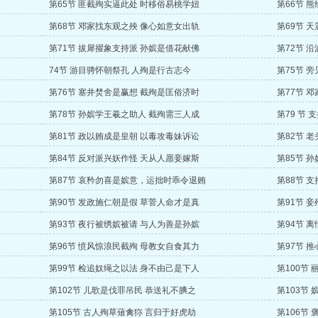
第65节 匪截殉实逼此处 时移俗易桃学妞
第66节 
第68节 邓家找东观之殃 像心如意女出轨
第69节 
第71节 拔犀擢象支持派 孙嫔是借花献佛
第72节 
74节 游目骋怀朝祭孔 人殉是行古志今
第75节 
第76节 塞井焚舍是赢想 截殉是匡俗济时
第77节 
第78节 孙嫔学王羲之助人 截殉需三人成
第79 节
第81节 政以贿成是皇朝 以毒攻毒妹诉讼
第82节 
第84节 反对派兴妖作怪 天从人愿妾嫁斯
第85节 
第87节 哀矜勿喜是嫔意，运拙时乖令退贿
第88节 
第90节 发政施仁朝是假 草菅人命才是真
第91节 
第93节 夜行被绣嫔被请 与人为善是孙嫔
第94节 
第96节 愤风惊浪民截殉 母教女自食其力
第97节 
第99节 检追奴绳之以法 身不由己是下人
第100节
第102节 儿歌是伐罪吊民 恭送礼不腆之
第103节
第105节 古人殉草薙禽狝 言归于好虎劫
第106节