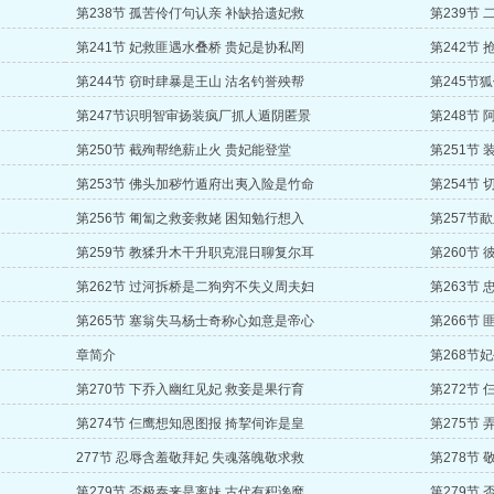
第238节 孤苦伶仃句认亲 补缺拾遗妃救
第239节
第241节 妃救匪遇水叠桥 贵妃是协私罔
第242节
第244节 窃时肆暴是王山 沽名钓誉殃帮
第245节
第247节识明智审扬装疯厂抓人遁阴匿景
第248节
第250节 截殉帮绝薪止火 贵妃能登堂
第251节
第253节 佛头加秽竹遁府出夷入险是竹命
第254节
第256节 匍匐之救妾救姥 困知勉行想入
第257节
第259节 教猱升木干升职克混日聊复尔耳
第260节
第262节 过河拆桥是二狗穷不失义周夫妇
第263节
第265节 塞翁失马杨士奇称心如意是帝心
第266节
章简介
第268节
第270节 下乔入幽红见妃 救妾是果行育
第272节
第274节 仨鹰想知恩图报 掎挈伺诈是皇
第275节
277节 忍辱含羞敬拜妃 失魂落魄敬求救
第278节
第279节 否极泰来是离妹 古代有积谗糜
第279节