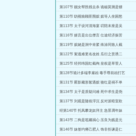
第107节 靓女帮胜残去杀 诡秘莫测是镖
第110节 鸱视狼顾匪围嫔 嫔等人坐困愁
第113节 太子设河清海宴 叨陪末座是吴
第116节 嬉言是出位僭言 仕途经济振苦
第119节 嫔姥是洞中肯綮 殊涂同致人截
第122节 絮逃难更名改姓 瓜衍之赏诱二
第125节 经邦纬国红截殉 皇权是草菅人
第128节诡计多端李雇凶 毒手尊前凶打艺
第131节 匿影藏形絮遇嫔 骆红是祸不单
第134节 太子是质疑问难 死中求生是尧
第137节 刘观是随俗浮沉 反对派暗室欺
经第140节 托凤攀龙奴拜主 急景凋年妹
第143节 二狗是苞藏祸心 压良为贱是元
第146节 妹签约瘠己肥人 饰非拒谏是仁