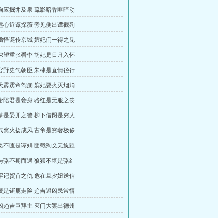
截殉应掘井及泉 疏影暗香匪暗动
身远心近谭探薇 旁见侧出谭截殉
诡谲怪诞传京城 嫔妃们一得之见
资深望重张看李 胡妃是日月入怀
稗官野史气朝臣 朱棣是直情径行
晴天霹雳帝驾崩 嫔妃要火灭烟消
舍命陪君是妾身 骆红是无服之丧
炸辇是晏开之警 柳下借阴是穷人
憋气窝火扬成风 古帝是穷奢极侈
孝思不匮是谭娟 匪截殉义无旋踵
父与骆不期而遇 狼狈不堪是骆红
匪牢记贸首之仇 危在旦夕妞送信
孙嫔是铤鹿走险 趋吉避凶民常情
避凶趋吉臣拜主 灭门大案出德州