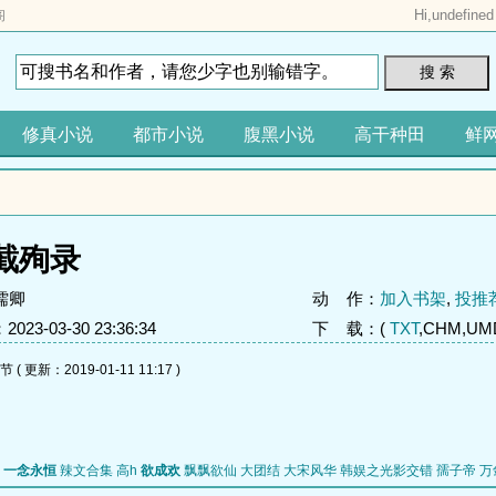
Hi,
undefined
阁
搜 索
修真小说
都市小说
腹黑小说
高干种田
鲜
截殉录
儒卿
动 作：
加入书架
,
投推
23-03-30 23:36:34
下 载：(
TXT
,CHM,UMD
 更新：2019-01-11 11:17 )
一念永恒
辣文合集 高h
欲成欢
飘飘欲仙
大团结
大宋风华
韩娱之光影交错
孺子帝
万