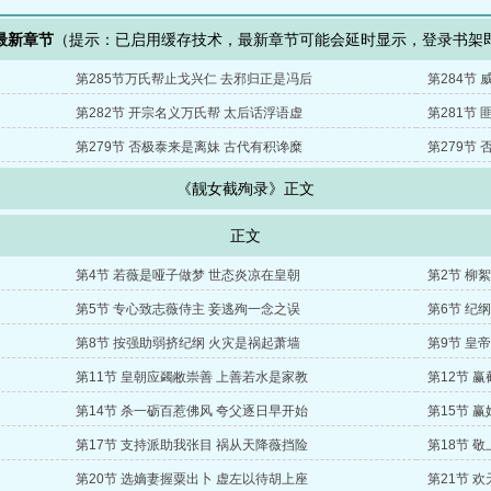
最新章节
（提示：已启用缓存技术，最新章节可能会延时显示，登录书架
第285节万氏帮止戈兴仁 去邪归正是冯后
第284节
第282节 开宗名义万氏帮 太后话浮语虚
第281节
第279节 否极泰来是离妹 古代有积谗糜
第279节
《靓女截殉录》正文
正文
第4节 若薇是哑子做梦 世态炎凉在皇朝
第2节 柳
第5节 专心致志薇侍主 妾逃殉一念之误
第6节 纪
第8节 按强助弱挤纪纲 火灾是祸起萧墙
第9节 皇
第11节 皇朝应蠲敝崇善 上善若水是家教
第12节 
第14节 杀一砺百惹佛风 夸父逐日早开始
第15节 
第17节 支持派助我张目 祸从天降薇挡险
第18节 
第20节 选嫡妻握粟出卜 虚左以待胡上座
第21节 