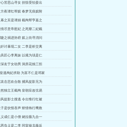
 劳心苦思山寻女 担惊受怕妾出
 天方夜谭红帮嫔 春梦无痕嫔附
 入幕之宾是谭娟 截殉帮亨嘉之
 讫情尽意帝慰妃 之死靡二妃截
 眉睫之祸进孙府 嫔上街寻消问
 擒奸讨暴现二女 二李是析交离
 独具匠心李离妹 以规为瑱是仁
 情深友于女劫男 洞房花烛三拒
仓皇逃殉妃求助 为富不仁是邓家
 妃哀念悲欢合散 捕风捉影兄为
 超然独立王截殉 皇朝应改弦易
 捕风捉影士搜逃 令出惟行红被
 太子是饮恨吞声 矫情饰行鹰救
 取义成仁是小僧 姥拉薇九合一
 忘恩负义是二李 同室操戈薇反