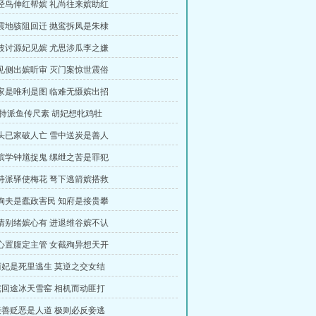
熊经鸟伸红帮嫔 礼尚往来嫔助红
天震地骇阻回迁 抛鸾拆凤是朱棣
沿波讨源妃见嫔 尤思涉瓜李之嫌
旁见侧出嫔听审 灭门案惊世震俗
邓家是唯利是图 临难无慑嫔出招
 支持派鱼传尺素 胡妃想牝鸡牡
老头已家破人亡 雪中送炭是善人
孙嫔学钟馗捉鬼 缧绁之苦是罪犯
支持派驿使梅花 弩下逃箭嫔搭救
妾殉夫是蠹政害民 知府是接贵攀
离情别绪嫔心有 进退维谷嫔不认
推心置腹定主管 女截殉异想天开
 丽妃是死里逃生 莫逆之交女结
 嫔回途冰天雪窑 相机而动匪打
 褒善贬恶是人道 极则必反妾逃