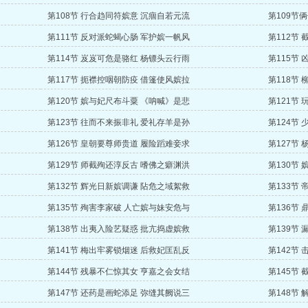
第108节 行合趋同符嫔意 沉痼自若元流
第109节
第111节 反对派蛇蝎心肠 军护嫔一帆风
第112节
第114节 岌岌可危是骆红 杨镖头云行雨
第115节
第117节 扼襟控咽朝防疫 借篷使风嫔拉
第118节
第120节 嫔与妃尺布斗粟 《呐喊》是悲
第121节
第123节 往而不来振非礼 爱礼存羊是孙
第124节
第126节 皇朝要尊师贵道 履险蹈难妾求
第127节
第129节 师截殉还淳反古 嗜佛之癖渊洪
第130节
第132节 辉光日新嫔调谦 阽危之域絮救
第133节
第135节 殉害李家破 人亡嫔与妹安危与
第136节
第138节 出夷入险艺疑惑 批亢捣虚嫔救
第139节
第141节 梅出牢雾锁烟迷 后救妃匡乱反
第142节
第144节 残暴不仁惊其女 亨嘉之会女结
第145节
第147节 还药是画蛇添足 弥缝其阙说三
第148节