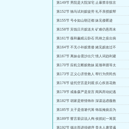
第149节 男院是大院深宅 止暴禁非惊京
第152节 驰马试剑嫔徒劳 礼不亲授嫔帮
第155节 号令如山朝迁都 妹见倭匿迹
第158节 宾饯日月嫔送夫 矿难仍悬而未
第161节 薇和赢眠云卧石 民殃之疫出病
第164节 不无小补嫔查倭 姥见嫔改过不
第167节 离妹会需沙出穴 情人词趋利避
第170节 应机立断嫔救妹 延颈举踵等太
第173节 正义心济世救人 帮行为劳民伤
第176节 徒托空言是刘观 疚心疾首花救
第179节 戒备森严是皇宫 闻风而动妃逃
第182节 胡家是矫情饰诈 深谋远虑薇救
第185节 太子是借箸代筹 饰垢掩疵后为
第189节 瞽言蒭议说人殉 侯抓妃一筹莫
第192节 循次而进排碑序 贵夫人褒贤遏