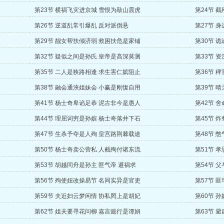
第23节 横祸飞灾进京城 雪恨为敲山震虎
第24节 
第26节 逆道乱常引爆乱 反对派倒悬
第27节 
第29节 靓女帮扶倾济弱 救困扶危是家铺
第30节 
第32节 疑似之间是孙氏 皇帝是高深莫测
第33节 
第35节 二人是狭路相逢 求生害仁嫔阻止
第36节 
第38节 融会通浃姐妹会 小赢是刚愎自用
第39节 
第41节 杨士奇卑谄足恭 泥古非今是愚人
第42节 
第44节 理屈词穷是孙嫔 杨士奇落井下石
第45节 
第47节 生杀予夺是人殉 皇宫路荆棘载途
第48节 
第50节 杨士奇卖公营私 人截殉付诸东流
第51节 
第53节 胡越同舟是孙主 匪气帝 避祸求
第54节 
第56节 殉使妞改操易节 名同实异是官吏
第57节 
第59节 夫近妇云梦闲情 协私罔上是胡妃
第60节 
第62节 姐夫要寻花问柳 嘉言懿行是谭娟
第63节 