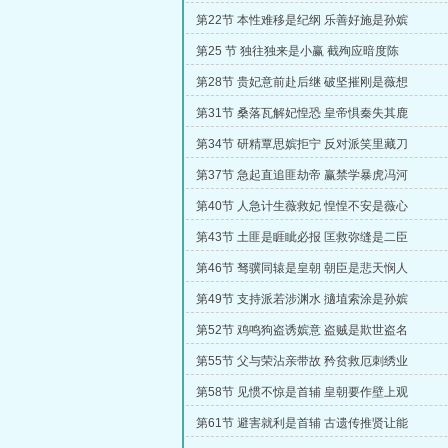
第22节 本性难移是纪纲 乐善好施是孙嫔
第25 节 独往独来是小赢 截殉应暗度陈
第28节 贵妃意前赴后继 破坚摧刚是薇想
第31节 桑落瓦解妃惶恐 皇帝惧秦失其鹿
第34节 研精覃思嫔拒宁 反对派笑里藏刀
第37节 急起直追匪劫帝 赢禁学暴虎冯河
第40节 人急计生薇救妃 惶惶不安是薇心
第43节 土匪是睚眦必报 匡救弥缝是二臣
第46节 驽骥同辕是皇朝 朝臣是悲天悯人
第49节 支持派若涉渊水 擿埴索涂是孙嫔
第52节 鸡鸣狗盗诱嫔意 盗贼是欺世盗名
第55节 父与荣沾亲带故 矜贫救厄刺绣业
第58节 见惯不惊是首辅 皇朝要作壁上观
第61节 避害就利是首辅 古遗传推贤让能