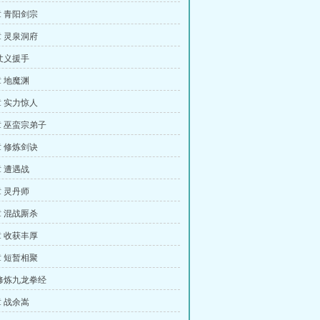
 青阳剑宗
 灵泉洞府
仗义援手
 地魔渊
 实力惊人
 巫蛮宗弟子
 修炼剑诀
 遭遇战
 灵丹师
 混战厮杀
 收获丰厚
 短暂相聚
修炼九龙拳经
 战余嵩