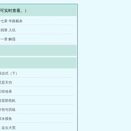
即可实时查看。）
七章 半路截杀
四章 入坑
一章 解惑
基仪式（下）
灵蛮天功
灭经传承
青蛮部危机
疗伤与历练
浑水摸鱼
 走出大荒