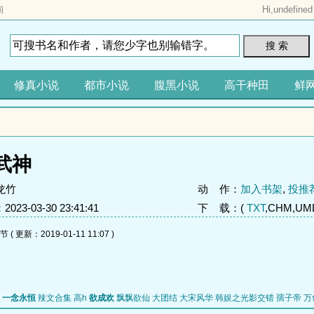
Hi,
undefined
阁
搜 索
修真小说
都市小说
腹黑小说
高干种田
鲜
武神
龙竹
动 作：
加入书架
,
投推
23-03-30 23:41:41
下 载：(
TXT
,CHM,UMD
 更新：2019-01-11 11:07 )
一念永恒
辣文合集 高h
欲成欢
飘飘欲仙
大团结
大宋风华
韩娱之光影交错
孺子帝
万