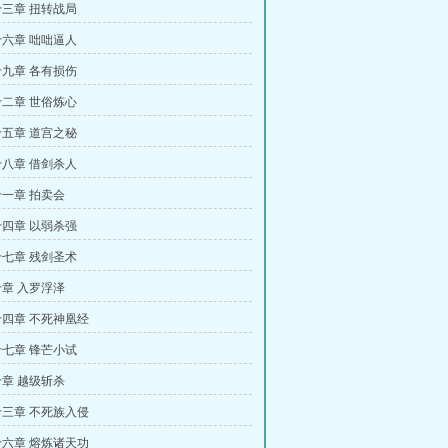
三章 扭转战局
六章 咄咄逼人
九章 各有损伤
二章 世俗炼心
五章 道宫之秘
八章 借剑杀人
一章 拍卖会
四章 以弱杀强
七章 残剑圣术
章 入罗浮泽
四章 不死神凰经
七章 锋芒小试
章 越级斩杀
三章 不死族入侵
六章 熔炼诸天功