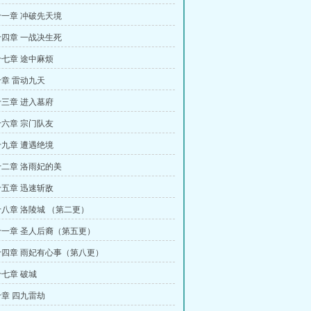
一章 冲破先天境
四章 一战决生死
七章 途中麻烦
章 雷动九天
三章 进入墓府
六章 宗门队友
九章 遭遇绝境
二章 洛雨妃的美
五章 迅速斩敌
八章 洛陵城 （第二更）
一章 圣人后裔（第五更）
四章 雨妃有心事（第八更）
七章 破城
章 四九雷劫