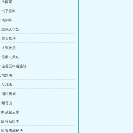
 洛雨妃
 出乎意料
 离剑峰
 战先天大妖
 戳天指法
 火速救援
 雷动九天功
 迷雾区中遭遇战
天功对决
 反坑杀
 指法扬威
 须菩山
章 战紫云鹏
章 收获巨丰
章 银雪城秘法