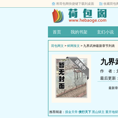
将荷包阁快捷键下载到桌面
收藏荷包
首页
我的书架
玄幻小说
荷包网文
>
鲜网辣文
> 九界武神最新章节列表
九界
作 者：
最后更新：20
最新章节 (
推荐阅读：
摸金天帝
侠行天下
黑山狱主
重开地狱