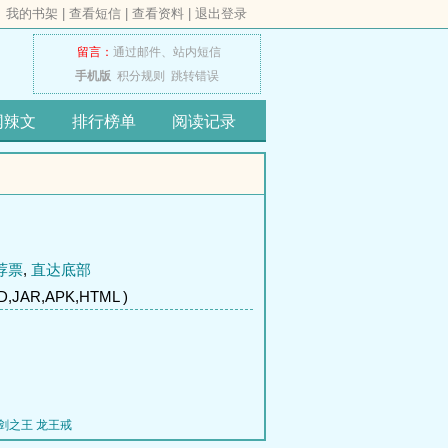
我的书架
|
查看短信
|
查看资料
|
退出登录
留言：
通过邮件、
站内短信
手机版
积分规则
跳转错误
网辣文
排行榜单
阅读记录
荐票
,
直达底部
,JAR,APK,HTML )
剑之王
龙王戒