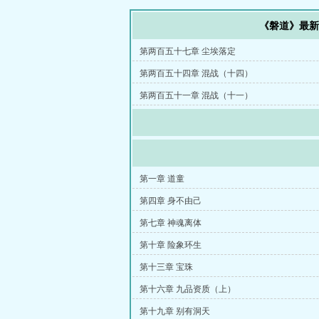
《磐道》最
第两百五十七章 尘埃落定
第两百五十四章 混战（十四）
第两百五十一章 混战（十一）
第一章 道童
第四章 身不由己
第七章 神魂离体
第十章 险象环生
第十三章 宝珠
第十六章 九品资质（上）
第十九章 别有洞天