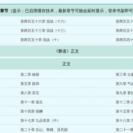
新章节
（提示：已启用缓存技术，最新章节可能会延时显示，登录书架即
第两百五十六章 混战（十六）
第两百五十
第两百五十三章 混战（十三）
第两百五十
第两百五十章 混战（十）
第两百四十
《磐道》正文
正文
第二章 秘籍
第三章 古
第五章 困局
第六章 气
第八章 异宝
第九章 要
第十一章 逃生
第十二章 
第十四章 报酬
第十五章 
第十七章 九品资质（中）
第十八章 
第二十章 后山、阁楼、灵药园
第二十一章