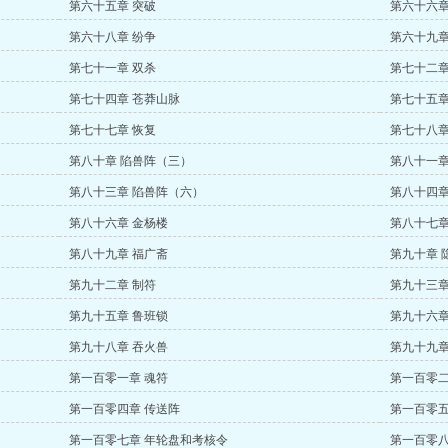
第六十五章 突破
第六十六章
第六十八章 纷争
第六十九章
第七十一章 双杀
第七十二章
第七十四章 苍莽山脉
第七十五章
第七十七章 恢复
第七十八章
第八十章 陷兽阵（三）
第八十一章
第八十三章 陷兽阵（六）
第八十四章
第八十六章 金杨楼
第八十七章
第八十九章 福广斋
第九十章 
第九十二章 制符
第九十三章
第九十五章 鲁班锁
第九十六章
第九十八章 吞火兽
第九十九章
第一百零一章 魂符
第一百零二
第一百零四章 传送阵
第一百零五
第一百零七章 年轮盘和考核令
第一百零八