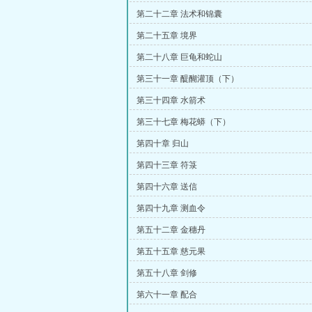
第二十二章 法术和锦囊
第二十五章 境界
第二十八章 巨龟和蛇山
第三十一章 醍醐灌顶（下）
第三十四章 水箭术
第三十七章 梅花蟒（下）
第四十章 归山
第四十三章 符箓
第四十六章 送信
第四十九章 测血令
第五十二章 金穗丹
第五十五章 慈元果
第五十八章 剑修
第六十一章 配合