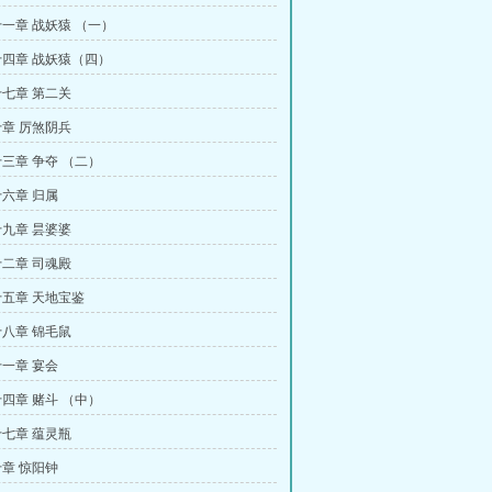
一章 战妖猿 （一）
四章 战妖猿（四）
七章 第二关
章 厉煞阴兵
三章 争夺 （二）
六章 归属
九章 昙婆婆
二章 司魂殿
五章 天地宝鉴
八章 锦毛鼠
一章 宴会
四章 赌斗 （中）
七章 蕴灵瓶
章 惊阳钟