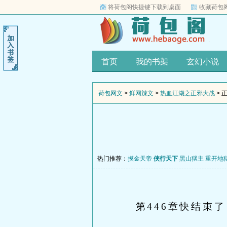
将荷包阁快捷键下载到桌面
收藏荷包
首页
我的书架
玄幻小说
荷包网文
>
鲜网辣文
>
热血江湖之正邪大战
> 
热门推荐：
摸金天帝
侠行天下
黑山狱主
重开地
第446章快结束了