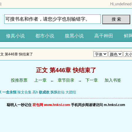
Hi,
undefined
阁
搜 索
修真小说
都市小说
腹黑小说
高干种田
鲜
正文 第446章 快结束了
正文 第446章 快结束了
投推荐票
上一章
章节目录
下一章
加入书签
←
→
狱
一念永恒
辣文合集 高h
欲成欢
飘飘欲仙
大团结
聪明人一秒记住
荷包网 www.hnksl.com
手机同步阅读请访问 m.hnksl.com