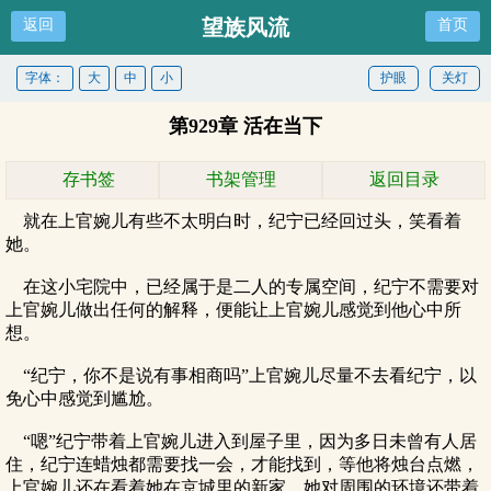
望族风流
返回
首页
字体：
大
中
小
护眼
关灯
第929章 活在当下
存书签
书架管理
返回目录
就在上官婉儿有些不太明白时，纪宁已经回过头，笑看着
她。
在这小宅院中，已经属于是二人的专属空间，纪宁不需要对
上官婉儿做出任何的解释，便能让上官婉儿感觉到他心中所
想。
“纪宁，你不是说有事相商吗”上官婉儿尽量不去看纪宁，以
免心中感觉到尴尬。
“嗯”纪宁带着上官婉儿进入到屋子里，因为多日未曾有人居
住，纪宁连蜡烛都需要找一会，才能找到，等他将烛台点燃，
上官婉儿还在看着她在京城里的新家，她对周围的环境还带着