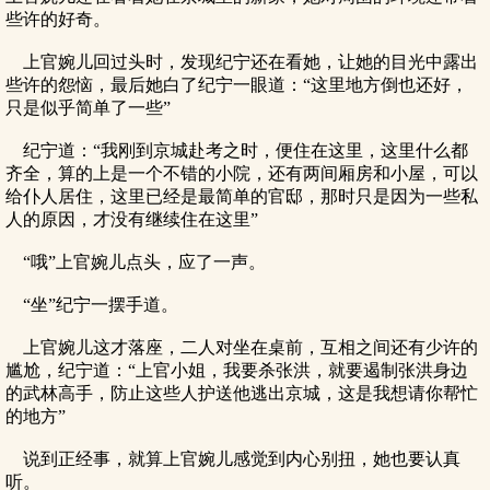
些许的好奇。
上官婉儿回过头时，发现纪宁还在看她，让她的目光中露出
些许的怨恼，最后她白了纪宁一眼道：“这里地方倒也还好，
只是似乎简单了一些”
纪宁道：“我刚到京城赴考之时，便住在这里，这里什么都
齐全，算的上是一个不错的小院，还有两间厢房和小屋，可以
给仆人居住，这里已经是最简单的官邸，那时只是因为一些私
人的原因，才没有继续住在这里”
“哦”上官婉儿点头，应了一声。
“坐”纪宁一摆手道。
上官婉儿这才落座，二人对坐在桌前，互相之间还有少许的
尴尬，纪宁道：“上官小姐，我要杀张洪，就要遏制张洪身边
的武林高手，防止这些人护送他逃出京城，这是我想请你帮忙
的地方”
说到正经事，就算上官婉儿感觉到内心别扭，她也要认真
听。