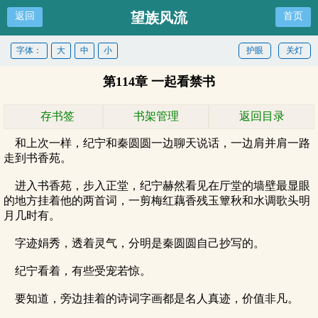
望族风流
返回
首页
字体：
大
中
小
护眼
关灯
第114章 一起看禁书
存书签
书架管理
返回目录
和上次一样，纪宁和秦圆圆一边聊天说话，一边肩并肩一路
走到书香苑。
进入书香苑，步入正堂，纪宁赫然看见在厅堂的墙壁最显眼
的地方挂着他的两首词，一剪梅红藕香残玉簟秋和水调歌头明
月几时有。
字迹娟秀，透着灵气，分明是秦圆圆自己抄写的。
纪宁看着，有些受宠若惊。
要知道，旁边挂着的诗词字画都是名人真迹，价值非凡。