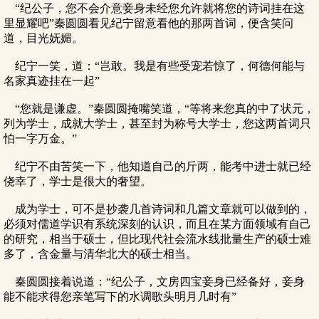
“纪公子，您不会介意妾身未经您允许就将您的诗词挂在这
里显耀吧”秦圆圆看见纪宁留意看他的那两首词，便含笑问
道，目光妩媚。
纪宁一笑，道：“岂敢。我是有些受宠若惊了，何德何能与
名家真迹挂在一起”
“您就是谦虚。”秦圆圆掩嘴笑道，“等将来您真的中了状元，
列为学士，成就大学士，甚至封为称号大学士，您这两首词只
怕一字万金。”
纪宁不由苦笑一下，他知道自己的斤两，能考中进士就已经
侥幸了，学士是很大的奢望。
成为学士，可不是抄袭几首诗词和几篇文章就可以做到的，
必须对儒道学识有系统深刻的认识，而且在某方面领域有自己
的研究，相当于硕士，但比现代社会流水线批量生产的硕士难
多了，含金量与清华北大的硕士相当。
秦圆圆接着说道：“纪公子，文房四宝妾身已经备好，妾身
能不能求得您亲笔写下的水调歌头明月几时有”